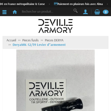
0€ en France métropolitaine & Corse
•
Paiement en plusieurs fois avec Alma
•
0
Accueil
Pieces fusils
Pieces DERYA
DeryaMK-12/59 Levier d''armement