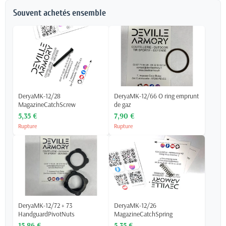
Souvent achetés ensemble
DeryaMK-12/28
DeryaMK-12/66 O ring emprunt
MagazineCatchScrew
de gaz
5,35 €
7,90 €
Rupture
Rupture
DeryaMK-12/72 + 73
DeryaMK-12/26
HandguardPivotNuts
MagazineCatchSpring
15,86 €
5,35 €