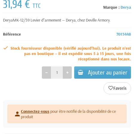
31,94 €
TTC
Marque :
Derya
DeryaMK-12/59 Levier d''armement — Derya, chez Deville Armory.
Référence
7015448
Stock fournisseur disponible (vérifié aujourd’hui). Le produit n’est
pas en boutique – il est expédié sous 5 à 15 jours, une fois
réceptionné dans nos locaux.
Ajouter au panier
favorite_border
Connectez-vous
pour être notifié de la disponibilité de ce
person
produit