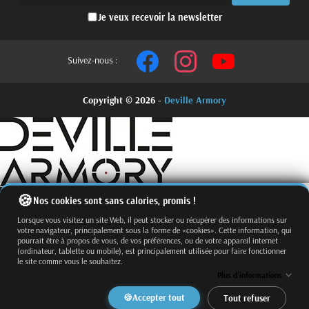
Je veux recevoir la newsletter
Suivez-nous :
Copyright © 2026 -
Deville Armory
Nos cookies sont sans calories, promis !
Lorsque vous visitez un site Web, il peut stocker ou récupérer des informations sur
votre navigateur, principalement sous la forme de «cookies». Cette information, qui
pourrait être à propos de vous, de vos préférences, ou de votre appareil internet
(ordinateur, tablette ou mobile), est principalement utilisée pour faire fonctionner
le site comme vous le souhaitez.
Fermer
Trier par
Plus d'informations
Effacer
Accepter tout
Tout refuser
Appliquer