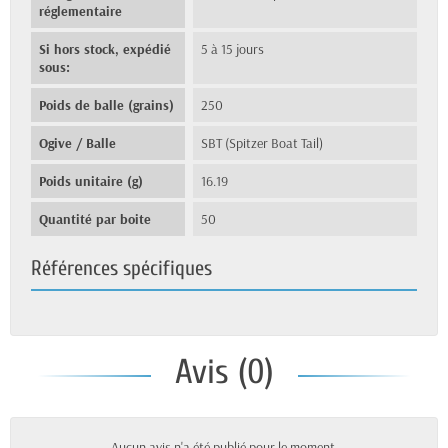
réglementaire
Si hors stock, expédié
5 à 15 jours
sous:
Poids de balle (grains)
250
Ogive / Balle
SBT (Spitzer Boat Tail)
Poids unitaire (g)
16.19
Quantité par boite
50
Références spécifiques
Avis (0)
Aucun avis n'a été publié pour le moment.