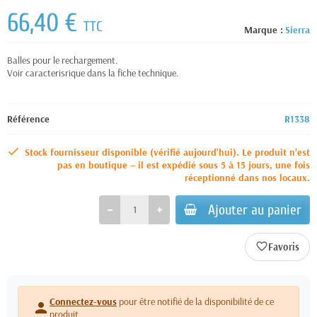
66,40 €
TTC
Marque :
Sierra
Balles pour le rechargement.
Voir caracterisrique dans la fiche technique.
Référence
R1338
Stock fournisseur disponible (vérifié aujourd’hui). Le produit n’est
pas en boutique – il est expédié sous 5 à 15 jours, une fois
réceptionné dans nos locaux.
Ajouter au panier
favorite_border
Connectez-vous
pour être notifié de la disponibilité de ce
person
produit