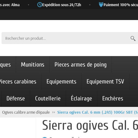
avec Alma
•
Expédition sous 24/72h
•
Paiement 100% sécuris
iques
Munitions
Pieces armes de poing
Pieces carabines
Equipements
Equipement TSV
Défense
Coutellerie
Éclairage
Enchères
Ogives calibre arme d'épaule
Sierra ogives Cal. 6 mm (.243) 100Gr SBT (Sp
Sierra ogives Cal. 