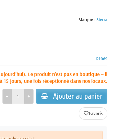
Marque :
Sierra
R1069
aujourd’hui). Le produit n’est pas en boutique – il
à 15 jours, une fois réceptionné dans nos locaux.
Ajouter au panier
favorite_border
nibilité de ce produit