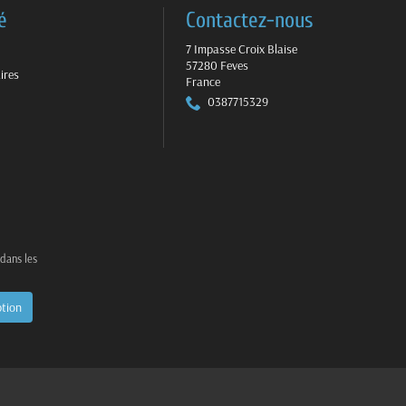
é
Contactez-nous
7 Impasse Croix Blaise
57280 Feves
ires
France
0387715329
 dans les