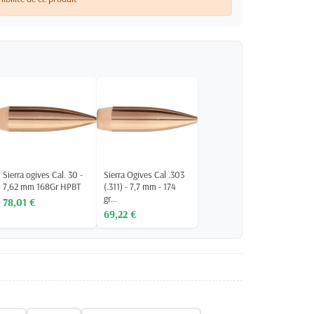
Sierra ogives Cal. 30 -
Sierra Ogives Cal .303
7,62 mm 168Gr HPBT
(.311) - 7,7 mm - 174
gr...
78,01 €
69,22 €