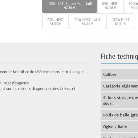
100Gr SBT (Spitzer Boat Tail)
85Gr HPBT
100Gr
47,36 €
47,88 €
44,0
70Gr HPBT
95Gr HPBT match
107Gr HPBT
51,33 €
56,28 €
64,71 €
Fiche techni
nt et fait office de référence dans le tir à longue
Calibre
ité et d'exigence.
Catégorie réglemen
ant sur les retours d'expérience des tireurs et
Si hors stock, exp
sous:
Poids de balle (gra
Ogive / Balle