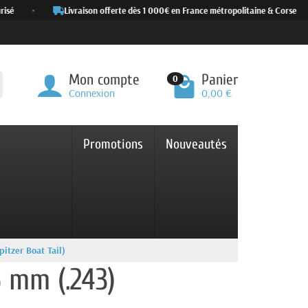
é
•
Livraison offerte dès 1 000€ en France métropolitaine & Corse
•
Mon compte
Panier
0
Connexion
0,00 €
Promotions
Nouveautés
itzer Boat Tail)
6 mm (.243)