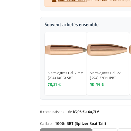
Souvent achetés ensemble
Sierra ogives Cal. 7 mm
Sierra ogives Cal. 22
(284) 140Gr SBT...
(.224) 52Gr HPBT
78,21 €
50,44 €
8 combinaisons — de
43,96 €
à
64,71 €
Calibre :
100Gr SBT (Spitzer Boat Tail)