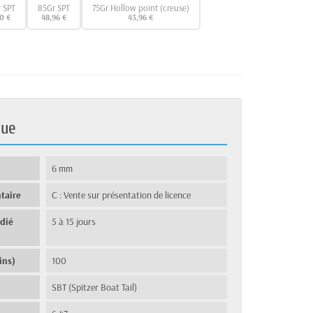
 SPT
85Gr SPT
75Gr Hollow point (creuse)
0 €
48,96 €
43,96 €
que
6 mm
taire
C : Vente sur présentation de licence
édié
5 à 15 jours
ins)
100
SBT (Spitzer Boat Tail)