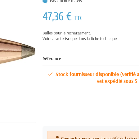
Pas encore d'avis
47,36 €
TTC
Balles pour le rechargement.
Voir caracterisrique dans la fiche technique.
Référence
Stock fournisseur disponible (vérifié 
est expédié sous 5 
person
Connectez-vous
pour être notifié de la dispo