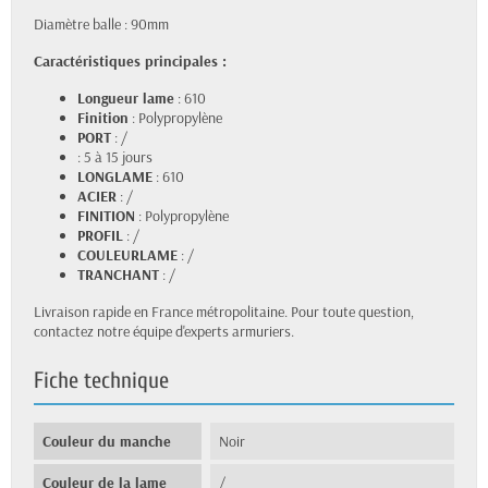
Diamètre balle : 90mm
Caractéristiques principales :
Longueur lame
: 610
Finition
: Polypropylène
PORT
: /
: 5 à 15 jours
LONGLAME
: 610
ACIER
: /
FINITION
: Polypropylène
PROFIL
: /
COULEURLAME
: /
TRANCHANT
: /
Livraison rapide en France métropolitaine. Pour toute question,
contactez notre équipe d'experts armuriers.
Fiche technique
Couleur du manche
Noir
Couleur de la lame
/