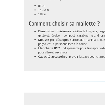
88cm
123,5cm
138cm
Comment choisir sa mallette ?
Dimensions intérieures
: vérifiez la longueur, lar
(pistolet/révolver = compact ; carabine = grand for
Mousse pré-découpée
: protection maximale, mai
polyvalent, à personnaliser à la coupe.
Étanchéité IP67
: indispensable pour transport extér
poussière et aux chocs.
Capacité accessoires
: prévoir l'espace pour charge