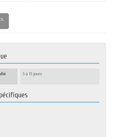
OL
que
édié
5 à 15 jours
pécifiques