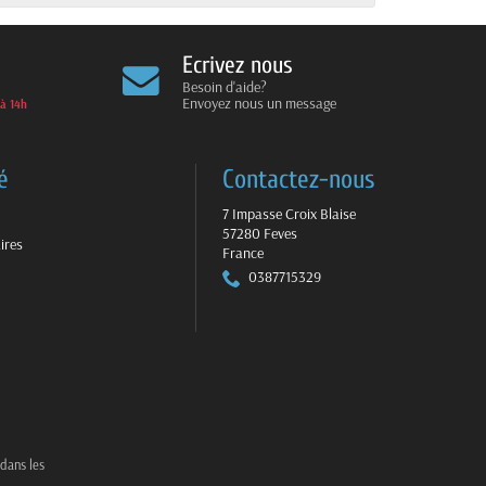
Ecrivez nous
Besoin d'aide?
Envoyez nous un message
 à 14h
é
Contactez-nous
7 Impasse Croix Blaise
57280 Feves
ires
France
0387715329
 dans les