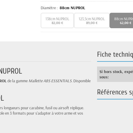
Diamètre :
88cm NUPROL
138cm NUPROL
123,5cm NUPROL
88cm NUPR
82,00 €
89,00 €
62,00 €
Fiche techni
 NUPROL
Si hors stock, exp
sous:
PROL
de la gamme
Mallette ABS ESSENTIALS
. Disponible
Références s
OL
 longueurs pour carabine, fusil ou airsoft réplique.
ble en 3 formats pour s'adapter à votre arme et vos