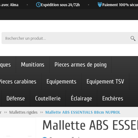
avec Alma
•
Expédition sous 24/72h
•
Paiement 100% sécuris
iques
Munitions
Pieces armes de poing
Pieces carabines
Equipements
Equipement TSV
Défense
Coutellerie
Éclairage
Enchères
r
Mallettes rigides
Mallette ABS ESSENTIALS 88cm NUPROL
Mallette ABS ESSE