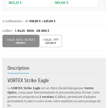
803,25 €
389,00 €
2 combinaisons — de
498,89 €
à
629,00 €
Calibre :
1-8x24- MOA- AR-BDC3
1-8x24- MOA- AR-BDC3
1-8x24 - FFP
498,89 €
629,00 €
Description
VORTEX Strike Eagle
Le
VORTEX Strike Eagle
est un
Pièce d'arme
fabriqué par
Vortex
Optics
, conçu pour fonctionnement et personnalisation d'arme. Cette
gamme est proposée en
2 versions
(Calibre), permettant d'adapter
précisément la pièce à votre arme, votre munition ou votre pratique de
tir.