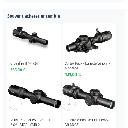
Souvent achetés ensemble
Crossfire II 1-4x24
Vortex Pack - Lunette Venom +
Montage
265,56 €
425,00 €
VORTEX Viper PST Gen II 1-
Lunette Vortex Venom 1-6x24
6x24- MOA- VMR-2
AR BDC3