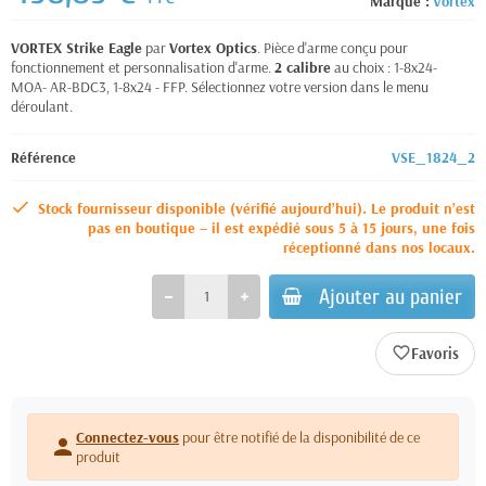
Marque :
Vortex
VORTEX Strike Eagle
par
Vortex Optics
. Pièce d'arme conçu pour
fonctionnement et personnalisation d'arme.
2 calibre
au choix : 1-8x24-
MOA- AR-BDC3, 1-8x24 - FFP. Sélectionnez votre version dans le menu
déroulant.
Référence
VSE_1824_2
Stock fournisseur disponible (vérifié aujourd’hui). Le produit n’est
pas en boutique – il est expédié sous 5 à 15 jours, une fois
réceptionné dans nos locaux.
Ajouter au panier
favorite_border
Connectez-vous
pour être notifié de la disponibilité de ce
person
produit