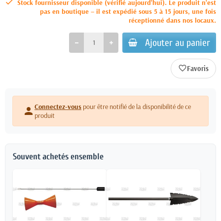
Stock fournisseur disponible (vérifié aujourd’hui). Le produit n’est
pas en boutique – il est expédié sous 5 à 15 jours, une fois
réceptionné dans nos locaux.
Ajouter au panier
favorite_border
Connectez-vous
pour être notifié de la disponibilité de ce
person
produit
Souvent achetés ensemble