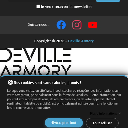
Je veux recevoir la newsletter
Suivez-nous :
Copyright © 2026 -
Deville Armory
Nos cookies sont sans calories, promis !
Lorsque vous visitez un site Web, il peut stocker ou récupérer des informations sur
votre navigateur, principalement sous la forme de «cookies». Cette information, qui
pourrait être à propos de vous, de vos préférences, ou de votre appareil internet
(ordinateur, tablette ou mobile), est principalement utilisée pour faire fonctionner
le site comme vous le souhaitez.
Fermer
Trier par
Plus d'informations
Effacer
Accepter tout
Tout refuser
Appliquer