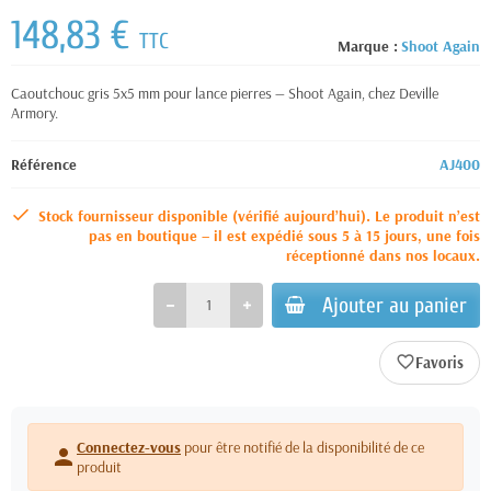
148,83 €
TTC
Marque :
Shoot Again
Caoutchouc gris 5x5 mm pour lance pierres — Shoot Again, chez Deville
Armory.
Référence
AJ400
Stock fournisseur disponible (vérifié aujourd’hui). Le produit n’est
pas en boutique – il est expédié sous 5 à 15 jours, une fois
réceptionné dans nos locaux.
Ajouter au panier
favorite_border
Connectez-vous
pour être notifié de la disponibilité de ce
person
produit