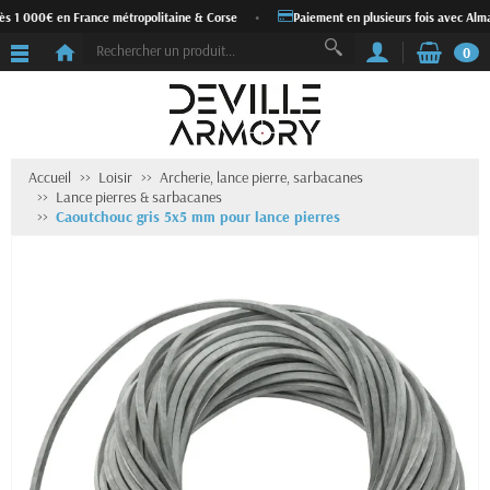
ès 1 000€ en France métropolitaine & Corse
•
Paiement en plusieurs fois avec Alma
0
Accueil
Loisir
Archerie, lance pierre, sarbacanes
Lance pierres & sarbacanes
Caoutchouc gris 5x5 mm pour lance pierres