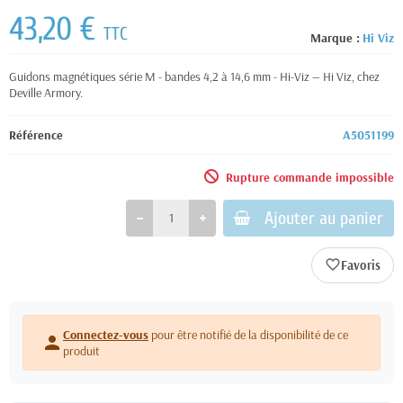
43,20 €
TTC
Marque :
Hi Viz
Guidons magnétiques série M - bandes 4,2 à 14,6 mm - Hi-Viz — Hi Viz, chez
Deville Armory.
Référence
A5051199
Rupture commande impossible
Ajouter au panier
favorite_border
Connectez-vous
pour être notifié de la disponibilité de ce
person
produit