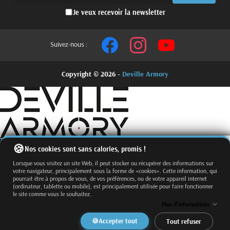
Je veux recevoir la newsletter
Suivez-nous :
Copyright © 2026 -
Deville Armory
Nos cookies sont sans calories, promis !
Lorsque vous visitez un site Web, il peut stocker ou récupérer des informations sur
votre navigateur, principalement sous la forme de «cookies». Cette information, qui
pourrait être à propos de vous, de vos préférences, ou de votre appareil internet
(ordinateur, tablette ou mobile), est principalement utilisée pour faire fonctionner
le site comme vous le souhaitez.
Fermer
Trier par
Plus d'informations
Effacer
Accepter tout
Tout refuser
Appliquer