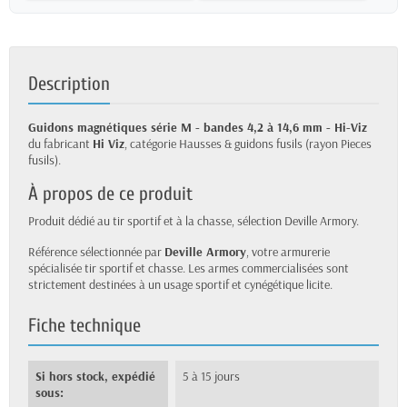
Description
Guidons magnétiques série M - bandes 4,2 à 14,6 mm - Hi-Viz
du fabricant
Hi Viz
, catégorie Hausses & guidons fusils (rayon Pieces
fusils).
À propos de ce produit
Produit dédié au tir sportif et à la chasse, sélection Deville Armory.
Référence sélectionnée par
Deville Armory
, votre armurerie
spécialisée tir sportif et chasse. Les armes commercialisées sont
strictement destinées à un usage sportif et cynégétique licite.
Fiche technique
Si hors stock, expédié
5 à 15 jours
sous: