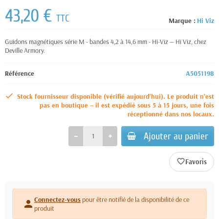
43,20 €
TTC
Marque :
Hi Viz
Guidons magnétiques série M - bandes 4,2 à 14,6 mm - Hi-Viz — Hi Viz, chez
Deville Armory.
Référence
A5051198
Stock fournisseur disponible (vérifié aujourd’hui). Le produit n’est
pas en boutique – il est expédié sous 5 à 15 jours, une fois
réceptionné dans nos locaux.
Ajouter au panier
favorite_border
Connectez-vous
pour être notifié de la disponibilité de ce
person
produit