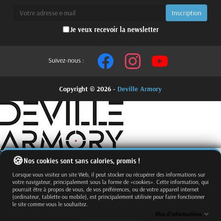
Je veux recevoir la newsletter
Suivez-nous :
Copyright © 2026 -
Deville Armory
Nos cookies sont sans calories, promis !
Lorsque vous visitez un site Web, il peut stocker ou récupérer des informations sur
votre navigateur, principalement sous la forme de «cookies». Cette information, qui
pourrait être à propos de vous, de vos préférences, ou de votre appareil internet
(ordinateur, tablette ou mobile), est principalement utilisée pour faire fonctionner
le site comme vous le souhaitez.
Fermer
Trier par
Plus d'informations