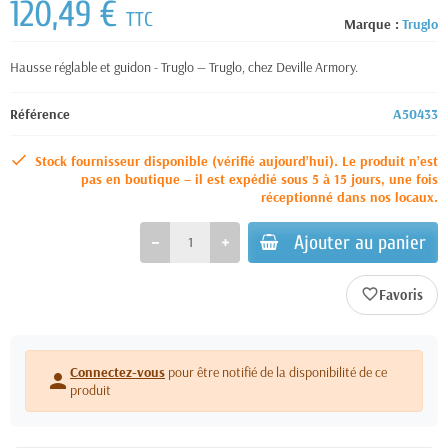
120,49 €
TTC
Marque :
Truglo
Hausse réglable et guidon - Truglo — Truglo, chez Deville Armory.
Référence
A50433
Stock fournisseur disponible (vérifié aujourd’hui). Le produit n’est
pas en boutique – il est expédié sous 5 à 15 jours, une fois
réceptionné dans nos locaux.
Ajouter au panier
favorite_border
Connectez-vous
pour être notifié de la disponibilité de ce
person
produit