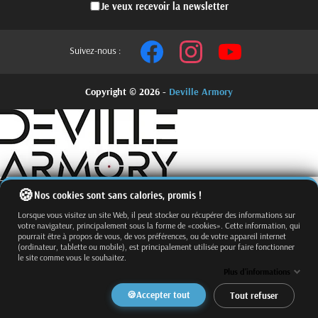
Je veux recevoir la newsletter
Suivez-nous :
Copyright © 2026 -
Deville Armory
Nos cookies sont sans calories, promis !
Lorsque vous visitez un site Web, il peut stocker ou récupérer des informations sur
votre navigateur, principalement sous la forme de «cookies». Cette information, qui
pourrait être à propos de vous, de vos préférences, ou de votre appareil internet
(ordinateur, tablette ou mobile), est principalement utilisée pour faire fonctionner
le site comme vous le souhaitez.
Fermer
Trier par
Plus d'informations
Effacer
Accepter tout
Tout refuser
Appliquer
Filtrer