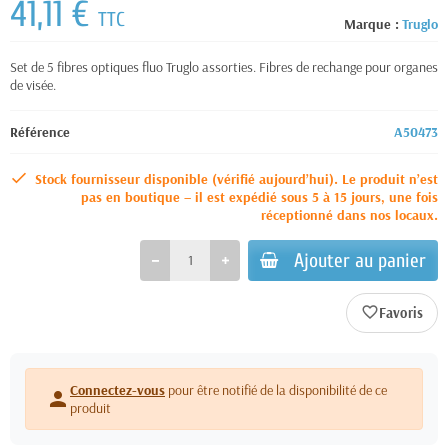
41,11 €
TTC
Marque :
Truglo
Set de 5 fibres optiques fluo Truglo assorties. Fibres de rechange pour organes
de visée.
Référence
A50473
Stock fournisseur disponible (vérifié aujourd’hui). Le produit n’est
pas en boutique – il est expédié sous 5 à 15 jours, une fois
réceptionné dans nos locaux.
Ajouter au panier
favorite_border
Connectez-vous
pour être notifié de la disponibilité de ce
person
produit