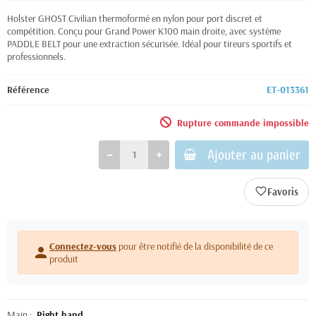
Holster GHOST Civilian thermoformé en nylon pour port discret et
compétition. Conçu pour Grand Power K100 main droite, avec système
PADDLE BELT pour une extraction sécurisée. Idéal pour tireurs sportifs et
professionnels.
Référence
ET-013361
Rupture commande impossible
Ajouter au panier
favorite_border
Connectez-vous
pour être notifié de la disponibilité de ce
person
produit
Main :
Right hand