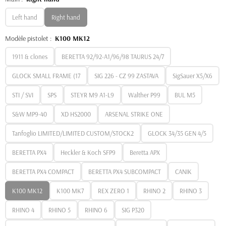
Left hand
Right hand
Modèle pistolet :
K100 MK12
1911 & clones
BERETTA 92/92-A1/96/98 TAURUS 24/7
GLOCK SMALL FRAME (17
SIG 226 - CZ 99 ZASTAVA
SigSauer X5/X6
STI / SVI
SPS
STEYR M9 A1-L9
Walther P99
BUL M5
S&W MP9-40
XD HS2000
ARSENAL STRIKE ONE
Tanfoglio LIMITED/LIMITED CUSTOM/STOCK2
GLOCK 34/35 GEN 4/5
BERETTA PX4
Heckler & Koch SFP9
Beretta APX
BERETTA PX4 COMPACT
BERETTA PX4 SUBCOMPACT
CANIK
K100 MK12
K100 MK7
REX ZERO 1
RHINO 2
RHINO 3
RHINO 4
RHINO 5
RHINO 6
SIG P320