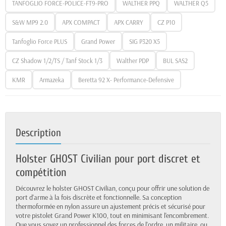
TANFOGLIO FORCE-POLICE-FT9-PRO
WALTHER PPQ
WALTHER Q5
S&W MP9 2.0
APX COMPACT
APX CARRY
CZ P10
Tanfoglio Force PLUS
Grand Power
SIG P320 X5
CZ Shadow 1/2/TS / Tanf Stock 1/3
Walther PDP
BUL SAS2
KMR
Armazeka
Beretta 92 X- Performance-Defensive
Description
Holster GHOST Civilian pour port discret et
compétition
Découvrez le holster GHOST Civilian, conçu pour offrir une solution de
port d'arme à la fois discrète et fonctionnelle. Sa conception
thermoformée en nylon assure un ajustement précis et sécurisé pour
votre pistolet Grand Power K100, tout en minimisant l'encombrement.
Que vous soyez un professionnel des forces de l'ordre, un militaire, ou