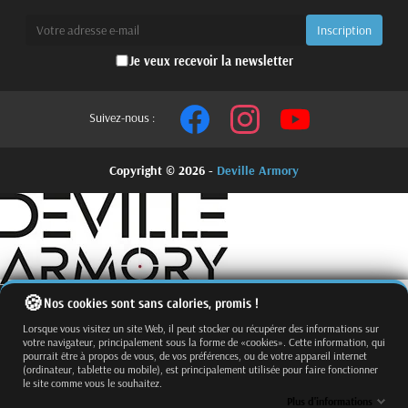
Je veux recevoir la newsletter
Suivez-nous :
Copyright © 2026 -
Deville Armory
Nos cookies sont sans calories, promis !
Lorsque vous visitez un site Web, il peut stocker ou récupérer des informations sur
votre navigateur, principalement sous la forme de «cookies». Cette information, qui
pourrait être à propos de vous, de vos préférences, ou de votre appareil internet
(ordinateur, tablette ou mobile), est principalement utilisée pour faire fonctionner
le site comme vous le souhaitez.
Fermer
Trier par
Plus d'informations