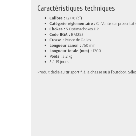
Caractéristiques techniques
Calibre :
12/76 (3")
Catégorie réglementaire :
C : Vente sur présentati
Chokes :
5 Optimachokes HP
Code RGA :
BM253
Crosse :
Prince de Galles
Longueur canon :
760 mm
Longueur totale (mm) :
1200
Poids :
3.2 kg
5 à 15 jours
Produit dédié au tir sportif, à la chasse ou à l'outdoor. Sél