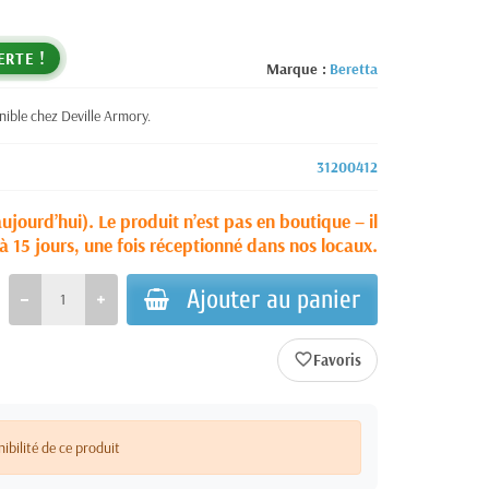
ERTE !
Marque :
Beretta
ble chez Deville Armory.
31200412
aujourd’hui). Le produit n’est pas en boutique – il
à 15 jours, une fois réceptionné dans nos locaux.
Ajouter au panier
favorite_border
nibilité de ce produit