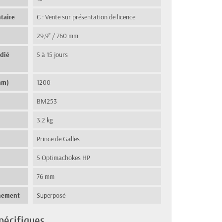
taire
C : Vente sur présentation de licence
29,9" / 760 mm
édié
5 à 15 jours
mm)
1200
BM253
3.2 kg
Prince de Galles
5 Optimachokes HP
76 mm
nement
Superposé
pécifiques