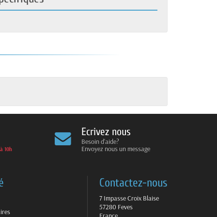
Ecrivez nous
Besoin d'aide?
Envoyez nous un message
 à 10h
é
Contactez-nous
7 Impasse Croix Blaise
57280 Feves
ires
France