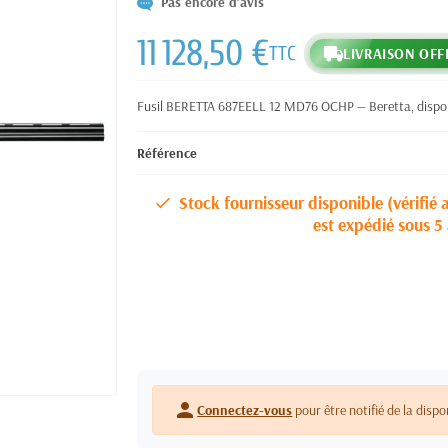
Pas encore d'avis
11 128,50 €
TTC
LIVRAISON OFF
Fusil BERETTA 687EELL 12 MD76 OCHP — Beretta, disponi
Référence
Stock fournisseur disponible (vérifié 
est expédié sous 5 
person
Connectez-vous
pour être notifié de la dispo