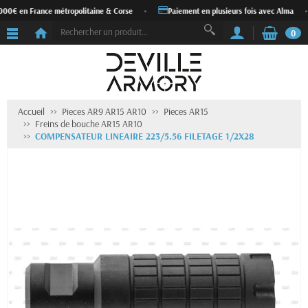
 000€ en France métropolitaine & Corse
•
Paiement en plusieurs fois avec Alma
•
0
Accueil
Pieces AR9 AR15 AR10
Pieces AR15
Freins de bouche AR15 AR10
COMPENSATEUR LINEAIRE 223/5.56 FILETAGE 1/2X28