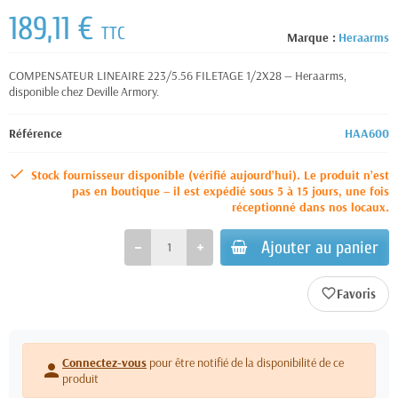
189,11 €
TTC
Marque :
Heraarms
COMPENSATEUR LINEAIRE 223/5.56 FILETAGE 1/2X28 — Heraarms,
disponible chez Deville Armory.
Référence
HAA600
Stock fournisseur disponible (vérifié aujourd’hui). Le produit n’est
pas en boutique – il est expédié sous 5 à 15 jours, une fois
réceptionné dans nos locaux.
Ajouter au panier
favorite_border
Connectez-vous
pour être notifié de la disponibilité de ce
person
produit