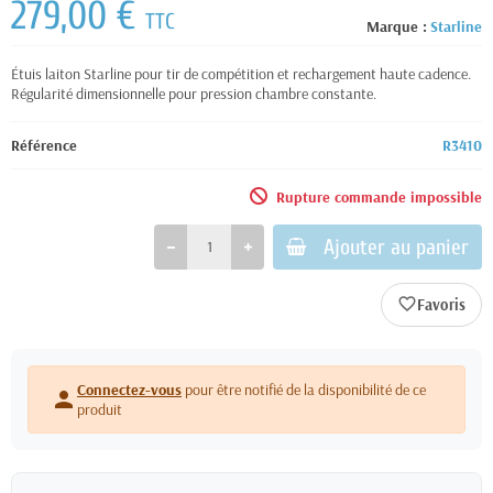
279,00 €
TTC
Marque :
Starline
Étuis laiton Starline pour tir de compétition et rechargement haute cadence.
Régularité dimensionnelle pour pression chambre constante.
Référence
R3410
Rupture commande impossible
Ajouter au panier
favorite_border
Connectez-vous
pour être notifié de la disponibilité de ce
person
produit