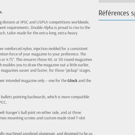
Références s
s.
ing division at IPSC and USPSA competitions worldwide,
ment requirements. Double-Alpha is proud to rise to the
h, tailor-made for the extra-long, extra-heavy
er-reinforced nylon, injection molded for a consistent
ention force of your magazine to your preference. The
 or 4.75”. This ensures those 40, or 50 round magazines
 enables you to draw the magazine out a little earlier,
 magazines easier and faster, for those “pickup” stages.
heir intended magazine only – one for the
Glock
and the
 bullets pointing backwards, which is more compatible
 PCC.
t-hanger’s ball-joint on either side, and at three
ith two mounting screws and custom-made steel T-slot
ully-machined anodized aluminum, and designed to be as