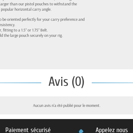
 larger than our pistol pouches to withstand the
 popular horizontal carry angle.
o be oriented perfectly for your carry preference and
nsistency.
itting to a 1.5” or 1.75” Belt.
ld the large pouch securely on your rig.
Avis (0)
Aucun avis n'a été publié pour le moment.
Paiement sécurisé
Appelez nous