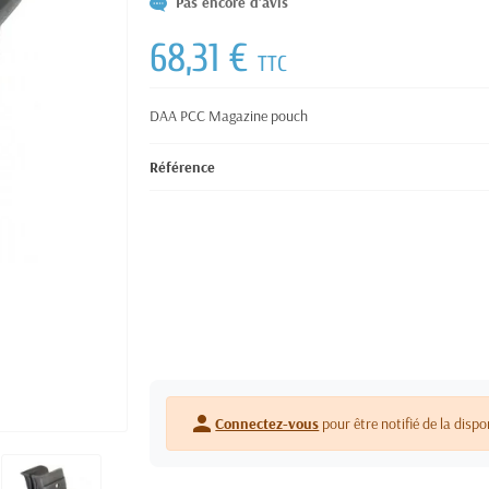
Pas encore d'avis
68,31 €
TTC
DAA PCC Magazine pouch
Référence
person
Connectez-vous
pour être notifié de la dispo