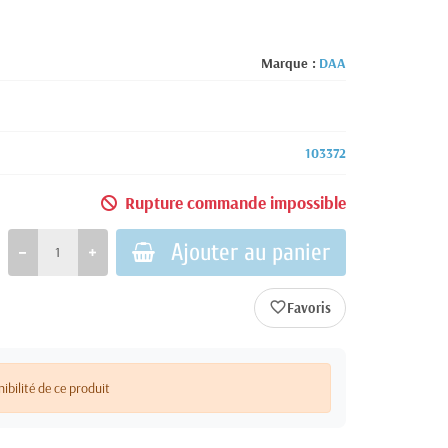
Marque :
DAA
103372
Rupture commande impossible
Ajouter au panier
favorite_border
nibilité de ce produit