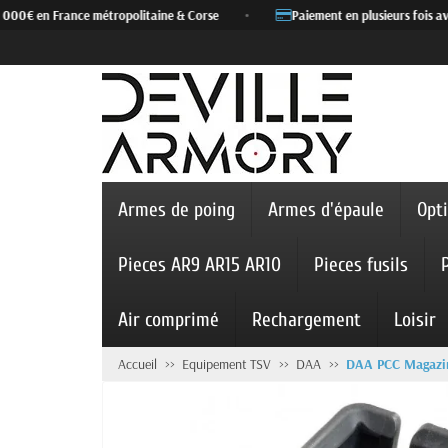
000€ en France métropolitaine & Corse
•
Paiement en plusieurs fois ave
Armes de poing
Armes d'épaule
Opt
Pieces AR9 AR15 AR10
Pieces fusils
Air comprimé
Rechargement
Loisir
Accueil
Equipement TSV
DAA
DAA PCC Magazin