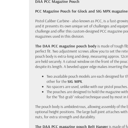
DAA PCC Magazine Pouch
PCC Magazine Pouch for Glock and SIG MPX magazine
Pistol Caliber Carbine - also known as PCC, is a fast-grow
and it presents its own unique set of challenges and equip
challenge and offer this custom-designed PCC magazine pouc
magazines used in this division.
The DAA PCC magazine pouch body
is made of tough fib
perfect fit. Two adjustment screws allow you to set the ret
pouch body is extra-long and deep, measuring approx. 12cm
are held securely. A cutout window on the front of the pouch
despite its length. A beveled upper edge makes inserting the
Two available pouch models are each designed for t
other for the
SIG MPX
.
No spacers are used, unlike with our pistol pouches.
The pouches are designed to hold the magazine with
for the “fist-grab” reload technique used by most in
The pouch body is ambidextrous, allowing assembly of the bel
optional height positions. The large ball-joint attaches w
nuts, for extra strength and durability.
The DAA PCC magazine pouch Belt Hanger
is made of f