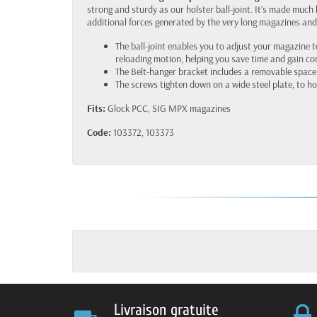
strong and sturdy as our holster ball-joint. It’s made much
additional forces generated by the very long magazines and
The ball-joint enables you to adjust your magazine t
reloading motion, helping you save time and gain co
The Belt-hanger bracket includes a removable spacer, f
The screws tighten down on a wide steel plate, to ho
Fits:
Glock PCC, SIG MPX magazines
Code:
103372, 103373
Livraison gratuite