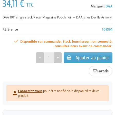
34,11 €
TTC
Marque :
DAA
DAA 1911 single stack Racer Magazine Pouch noir — DAA, chez Deville Armory.
Référence
101364
Disponible sur commande, Stock fournisseur non connecté,
consultez nous avant de commander.
Ajouter au panier
favorite_border
Connectez-vous
pour être notifié de la disponibilité de ce
person
produit