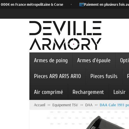
 000€ en France métropolitaine & Corse
•
Paiement en plusieurs fois ave
Armes de poing
Armes d'épaule
Opt
Pieces AR9 AR15 AR10
Pieces fusils
Air comprimé
Rechargement
Loisir
Accueil
Equipement TSV
DAA
DAA Cale 1911 po