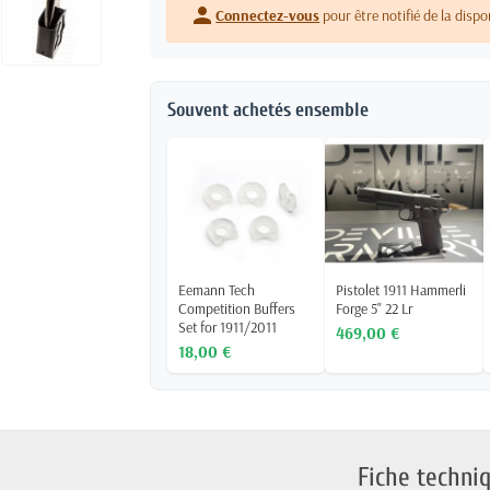
person
Connectez-vous
pour être notifié de la dispo
Souvent achetés ensemble
Eemann Tech
Pistolet 1911 Hammerli
Competition Buffers
Forge 5" 22 Lr
Set for 1911/2011
469,00 €
18,00 €
Fiche techni