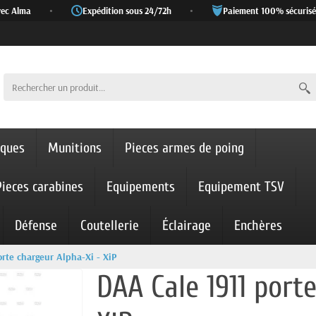
c Alma
•
Expédition sous 24/72h
•
Paiement 100% sécurisé
iques
Munitions
Pieces armes de poing
Pieces carabines
Equipements
Equipement TSV
Défense
Coutellerie
Éclairage
Enchères
rte chargeur Alpha-Xi - XiP
DAA Cale 1911 port