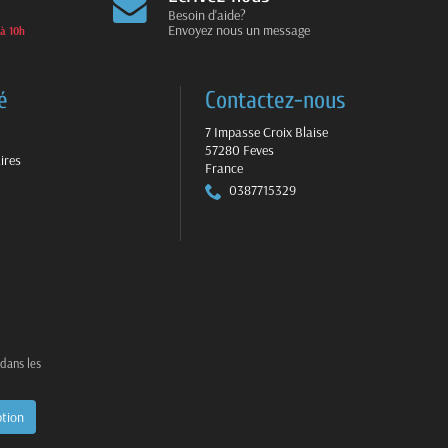
Besoin d'aide?
Envoyez nous un message
 à 10h
é
Contactez-nous
7 Impasse Croix Blaise
57280 Feves
ires
France
0387715329
 dans les