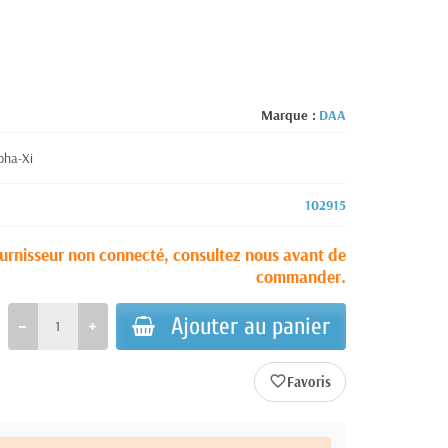
Marque :
DAA
pha-Xi
102915
urnisseur non connecté, consultez nous avant de
commander.
Ajouter au panier
favorite_border