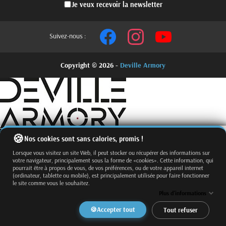
Je veux recevoir la newsletter
Suivez-nous :
Copyright © 2026 -
Deville Armory
Nos cookies sont sans calories, promis !
Lorsque vous visitez un site Web, il peut stocker ou récupérer des informations sur
votre navigateur, principalement sous la forme de «cookies». Cette information, qui
pourrait être à propos de vous, de vos préférences, ou de votre appareil internet
(ordinateur, tablette ou mobile), est principalement utilisée pour faire fonctionner
le site comme vous le souhaitez.
Fermer
Trier par
Plus d'informations
Effacer
Accepter tout
Tout refuser
Appliquer
Filtrer