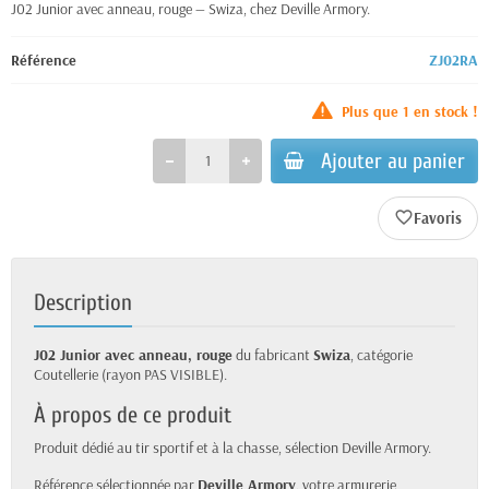
J02 Junior avec anneau, rouge — Swiza, chez Deville Armory.
Référence
ZJ02RA
Plus que
1
en stock !
Ajouter au panier
favorite_border
Description
J02 Junior avec anneau, rouge
du fabricant
Swiza
, catégorie
Coutellerie (rayon PAS VISIBLE).
À propos de ce produit
Produit dédié au tir sportif et à la chasse, sélection Deville Armory.
Référence sélectionnée par
Deville Armory
, votre armurerie