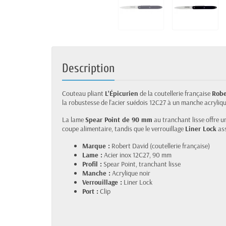
Description
Couteau pliant
L'Épicurien
de la coutellerie française
Robe
la robustesse de l'acier suédois 12C27 à un manche acryliqu
La lame
Spear Point de 90 mm
au tranchant lisse offre u
coupe alimentaire, tandis que le verrouillage
Liner Lock
ass
Marque :
Robert David (coutellerie française)
Lame :
Acier inox 12C27, 90 mm
Profil :
Spear Point, tranchant lisse
Manche :
Acrylique noir
Verrouillage :
Liner Lock
Port :
Clip