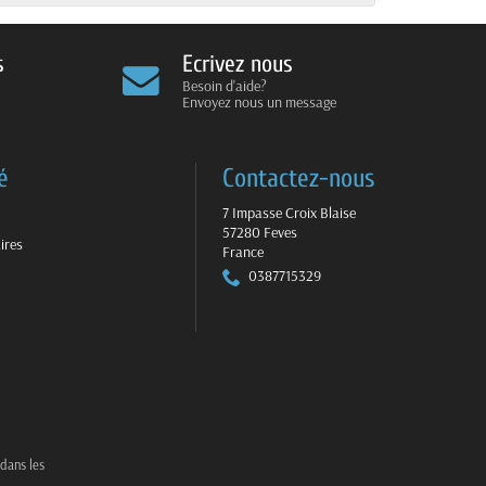
s
Ecrivez nous
Besoin d'aide?
Envoyez nous un message
é
Contactez-nous
7 Impasse Croix Blaise
57280 Feves
ires
France
0387715329
 dans les