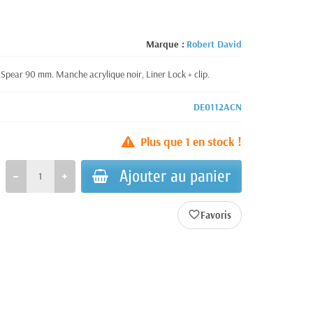
Marque :
Robert David
 Spear 90 mm. Manche acrylique noir, Liner Lock + clip.
DE0112ACN
Plus que
1
en stock !
Ajouter au panier
favorite_border