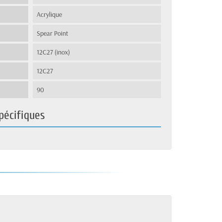
Acrylique
Spear Point
12C27 (inox)
12C27
90
pécifiques