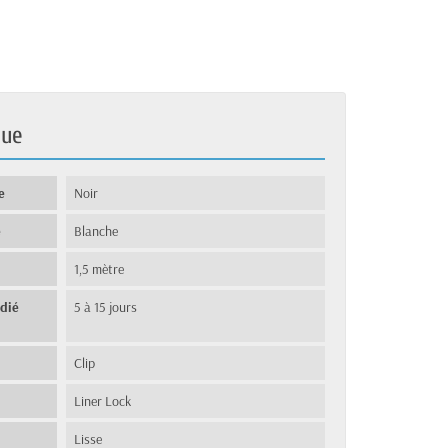
que
e
Noir
e
Blanche
1,5 mètre
édié
5 à 15 jours
Clip
Liner Lock
Lisse