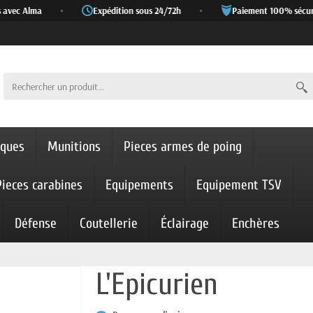
avec Alma
•
Expédition sous 24/72h
•
Paiement 100% sécuris
iques
Munitions
Pieces armes de poing
Pieces carabines
Equipements
Equipement TSV
Défense
Coutellerie
Éclairage
Enchères
L'Epicurien