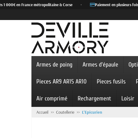
s 1 000€ en France métropolitaine & Corse
•
Paiement en plusieurs fois 
Armes de poing
Armes d'épaule
Opt
Pieces AR9 AR15 AR10
Pieces fusils
Air comprimé
Rechargement
Loisir
Accueil
Coutellerie
L'Epicurien