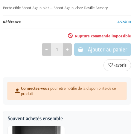
Porte-cible Shoot Again plat — Shoot Again, chez Deville Armory.
Référence
A52400
Rupture commande impossible
Ajouter au panier
favorite_border
Connectez-vous
pour être notifié de la disponibilité de ce
person
produit
Souvent achetés ensemble