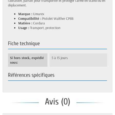
l'abrasion, parfait pour transporter et protéger l'arme en stand ou en
déplacement.
Marque :
Umarex
Compatibilité :
Pistolet Walther CP88
Matière :
Cordura
Usage :
Transport, protection
Fiche technique
Si hors stock, expédié
5 à 15 jours
sous:
Références spécifiques
Avis (0)