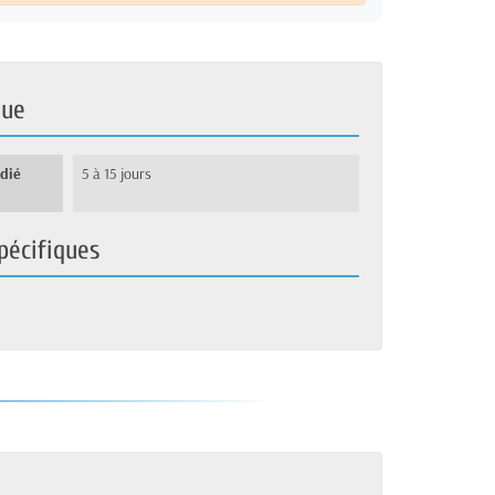
que
édié
5 à 15 jours
pécifiques