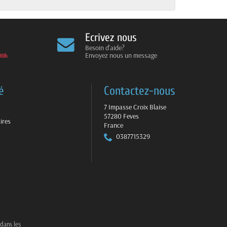
Ecrivez nous
Besoin d'aide?
Envoyez nous un message
10h
é
Contactez-nous
7 Impasse Croix Blaise
57280 Feves
ires
France
0387715329
 dans les