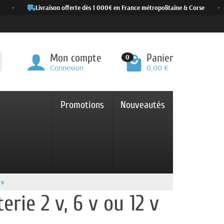
•
Livraison offerte dès 1 000€ en France métropolitaine & Corse
•
Mon compte
Panier
0
Connexion
0,00 €
Promotions
Nouveautés
 v
rie 2 v, 6 v ou 12 v