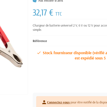
Pas encore d'avis
32,17 €
TTC
Chargeur de batterie universel 2 V, 6 V ou 12 V pour acces
simple.
Référence
Stock fournisseur disponible (vérifié 
est expédié sous 5 
person
Connectez-vous
pour être notifié de la dispo