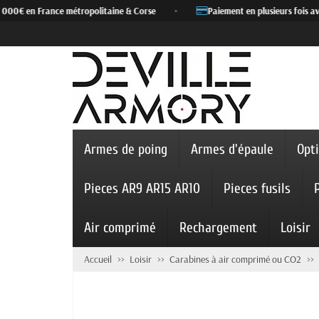
 000€ en France métropolitaine & Corse
•
Paiement en plusieurs fois ave
Armes de poing
Armes d'épaule
Opt
Pieces AR9 AR15 AR10
Pieces fusils
Air comprimé
Rechargement
Loisir
Accueil
Loisir
Carabines à air comprimé ou CO2