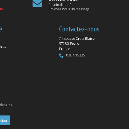
Besoin d'aide?
Envoyez nous un message
10h
é
Contactez-nous
7 Impasse Croix Blaise
57280 Feves
ires
France
0387715329
 dans les