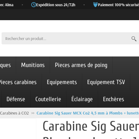
c Alma
•
Expédition sous 24/72h
•
Paiement 100% sécurisé
iques
Munitions
Pieces armes de poing
Pieces carabines
Equipements
Equipement TSV
Défense
Coutellerie
Éclairage
Enchères
Carabines à CO2
Carabine Sig Sauer MCX Co2 4,5 mm à Plombs + lunet
Carabine Sig Saue