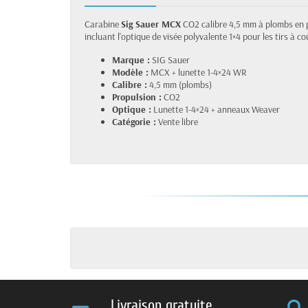
Carabine
Sig Sauer MCX
CO2 calibre 4,5 mm à plombs en
incluant l'optique de visée polyvalente 1×4 pour les tirs à 
Marque :
SIG Sauer
Modèle :
MCX + lunette 1-4×24 WR
Calibre :
4,5 mm (plombs)
Propulsion :
CO2
Optique :
Lunette 1-4×24 + anneaux Weaver
Catégorie :
Vente libre
Livraison gratuite