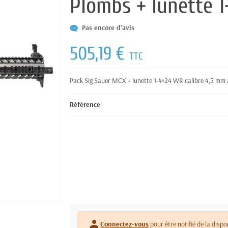
Plombs + lunette 
Pas encore d'avis
505,19 €
TTC
Pack Sig Sauer MCX + lunette 1-4×24 WR calibre 4,5 mm à
Référence
person
Connectez-vous
pour être notifié de la dispo