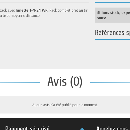
 pack avec
lunette 1-4×24 WR
. Pack complet prêt au tir
Si hors stock, exp
courte et moyenne distance.
sous:
Références s
Avis (0)
Aucun avis n'a été publié pour le moment.
Paiement sécurisé
Appelez nous