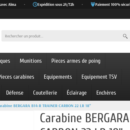
vec Alma
•
Expédition sous 24/72h
•
Paiement 100% sécurisé
iques
Munitions
Pieces armes de poing
Pieces carabines
Equipements
Equipement TSV
Défense
Coutellerie
Éclairage
Enchères
arabine BERGARA B14-R TRAINER CARBON 22 LR 18"
Carabine BERGARA