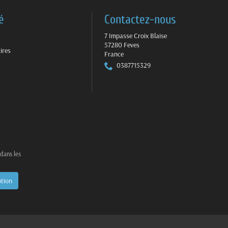
é
Contactez-nous
7 Impasse Croix Blaise
57280 Feves
ires
France
0387715329
 dans les