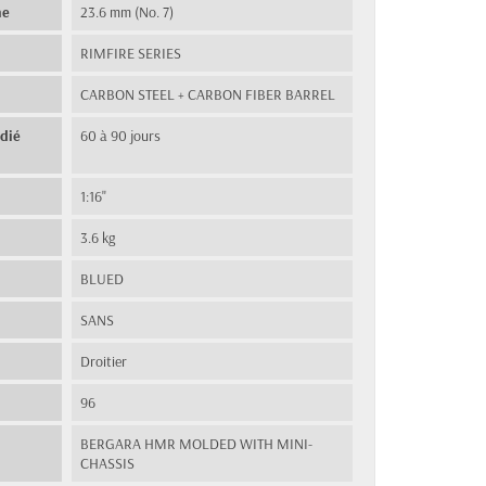
he
23.6 mm (No. 7)
RIMFIRE SERIES
CARBON STEEL + CARBON FIBER BARREL
édié
60 à 90 jours
1:16"
3.6 kg
BLUED
SANS
Droitier
96
BERGARA HMR MOLDED WITH MINI-
CHASSIS