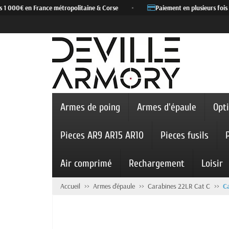
 1 000€ en France métropolitaine & Corse
•
Paiement en plusieurs fois a
Armes de poing
Armes d'épaule
Opt
Pieces AR9 AR15 AR10
Pieces fusils
Air comprimé
Rechargement
Loisir
Accueil
Armes d'épaule
Carabines 22LR Cat C
C