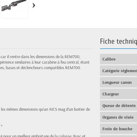
›
Fiche techni
 car il rentre dans les dimensions de la REM700,
Calibre
périence similaires à leur carabine à feu central, étant
osses, bases et déclencheurs compatibles REM700.
Catégorie réglemen
Longueur canon
Chargeur
Queue de détente
ec les mêmes dimensions qu’un AICS mag d’un boitier de
Organes de visée
 »
Frein de bouche
 pour un meilleur emboitage de la culasse. Busc et