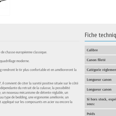
Fiche techni
Calibre
ne de chasse européenne classique.
Canon fileté
 quadrillage moderne.
 rendront le tir plus confortable et en amélioreront la
Catégorie réglemen
Longueur canon
 il convient de citer la sureté positive située sur le côté
dépendante du retrait de la culasse, la possibilité
Longueur canon
llée, un nouveau mécanisme de détente réglable, un
eau type de bedding, une ergonomie améliorée, un
Si hors stock, exp
 appliqué sur les composants en acier ou encore la
sous:
Poids