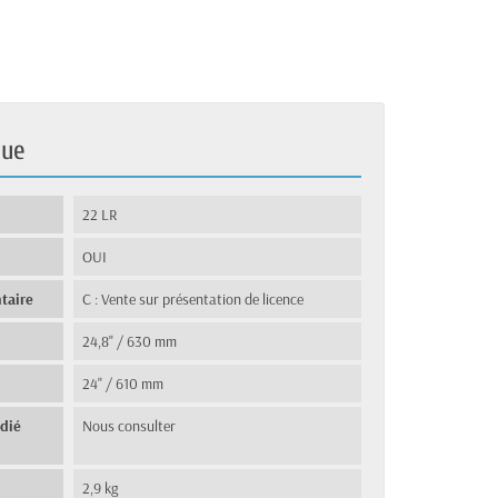
que
22 LR
OUI
taire
C : Vente sur présentation de licence
24,8" / 630 mm
24" / 610 mm
édié
Nous consulter
2,9 kg