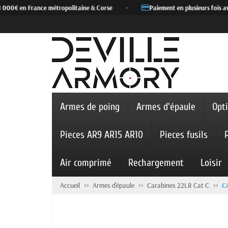
 000€ en France métropolitaine & Corse
•
Paiement en plusieurs fois av
Armes de poing
Armes d'épaule
Opt
Pieces AR9 AR15 AR10
Pieces fusils
Air comprimé
Rechargement
Loisir
Accueil
Armes d'épaule
Carabines 22LR Cat C
C