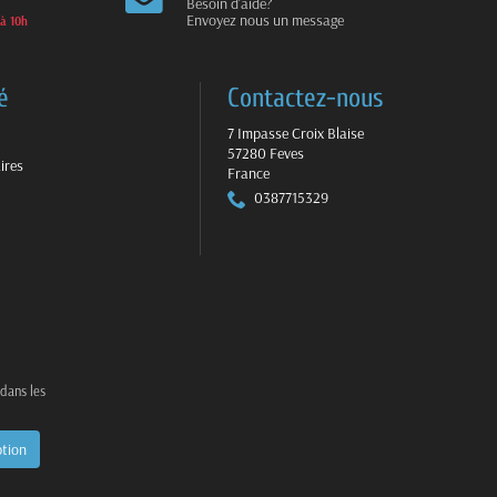
Besoin d'aide?
Envoyez nous un message
 à 10h
é
Contactez-nous
7 Impasse Croix Blaise
57280 Feves
ires
France
0387715329
 dans les