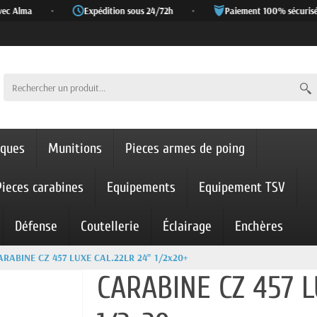
ec Alma
•
Expédition sous 24/72h
•
Paiement 100% sécurisé
iques
Munitions
Pieces armes de poing
Pieces carabines
Equipements
Equipement TSV
Défense
Coutellerie
Éclairage
Enchères
ARABINE CZ 457 LUXE CAL.22LR 24" 1/2x20+
CARABINE CZ 457 L