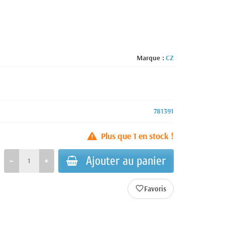
Marque :
CZ
781391
Plus que
1
en stock !
Ajouter au panier
favorite_border