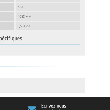
108
1083 MM
1/2 X 20
pécifiques
Ecrivez nous