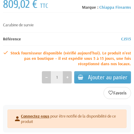
809,02 €
TTC
Marque :
Chiappa Firearms
Carabine de survie
Référence
CJ515
Stock fournisseur disponible (vérifié aujourd’hui). Le produit n’est
pas en boutique – il est expédié sous 5 à 15 jours, une fois
réceptionné dans nos locaux.
Ajouter au panier
favorite_border
Connectez-vous
pour être notifié de la disponibilité de ce
person
produit