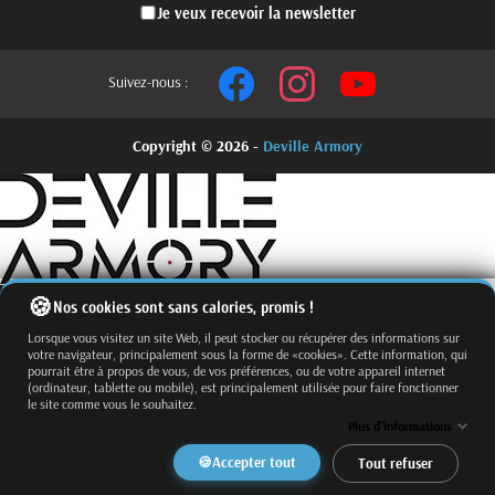
Je veux recevoir la newsletter
Suivez-nous :
Copyright © 2026 -
Deville Armory
Nos cookies sont sans calories, promis !
Lorsque vous visitez un site Web, il peut stocker ou récupérer des informations sur
votre navigateur, principalement sous la forme de «cookies». Cette information, qui
pourrait être à propos de vous, de vos préférences, ou de votre appareil internet
(ordinateur, tablette ou mobile), est principalement utilisée pour faire fonctionner
le site comme vous le souhaitez.
Fermer
Trier par
Plus d'informations
Effacer
Accepter tout
Tout refuser
Appliquer
Filtrer