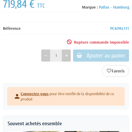
719,84 €
TTC
Marque :
Pallas - Hamburg
Référence
PCKPAL111
Rupture commande impossible
Ajouter au panier
favorite_border
Connectez-vous
pour être notifié de la disponibilité de ce
person
produit
Souvent achetés ensemble