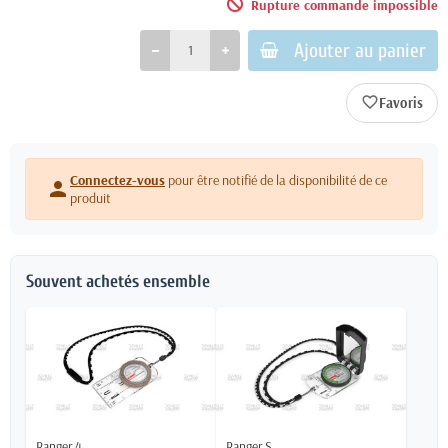
Rupture commande impossible
Ajouter au panier
favorite_border
Connectez-vous
pour être notifié de la disponibilité de ce
person
produit
Souvent achetés ensemble
Ranger 4
Ranger S