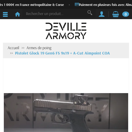
ès 1 000€ en France métropolitaine & Corse
•
Paiement en plusieurs fois avec Alma
0
Accueil
Armes de poing
Pistolet Glock 19 Gen6 FS 9x19 + A-Cut Aimpoint COA