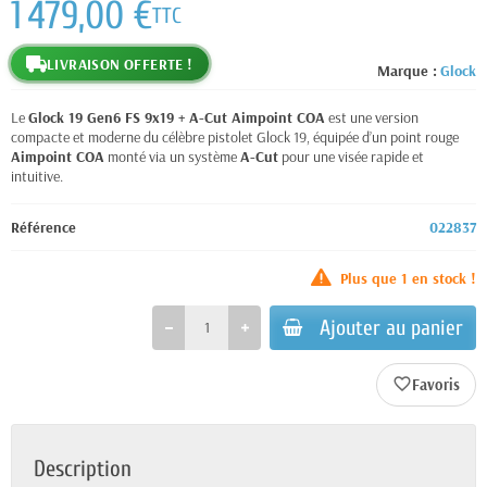
1 479,00 €
TTC
LIVRAISON OFFERTE !
Marque :
Glock
Le
Glock 19 Gen6 FS 9x19 + A-Cut Aimpoint COA
est une version
compacte et moderne du célèbre pistolet Glock 19, équipée d’un point rouge
Aimpoint COA
monté via un système
A-Cut
pour une visée rapide et
intuitive.
Référence
022837
Plus que
1
en stock !
Ajouter au panier
favorite_border
Description