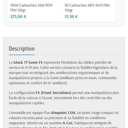
1000 Cartouches S&B 9X19
50 Cartouches MFS 9x19 FMJ
FMJ 124gr
124gr
273,00 €
15,50 €
Description
Le
Glock 17 Gen6 FS
représente l’évolution du célèbre pistolet de
service en 9×19 mm. Cette version conserve la fiabilité légendaire de la
marque tout en intégrant des améliorations ergonomiques et de
manipulation propres à la Gen6 (meilleure prise en main, commandes
optimisées et confort de tir amélioré).
La configuration
FS (Front Serrations)
permet une manipulation plus
facile de la culasse à l’avant, notamment lors des contrôles ou des
manipulations rapides.
L’ensemble est équipé d’un
Aimpoint COA
, un point rouge compact et
robuste reconnu pour sa précision et sa fiabilité en conditions
exigeantes. Monté via un système
A-Cut
, l’optique est intégrée de
manière directe et stable, limitant la hauteur et améliorant la rapidité