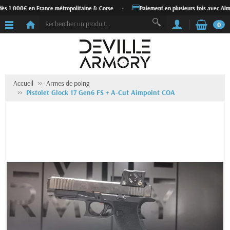
ès 1 000€ en France métropolitaine & Corse
•
Paiement en plusieurs fois avec Alma
0
Accueil
Armes de poing
Pistolet Glock 17 Gen6 FS + A-Cut Aimpoint COA