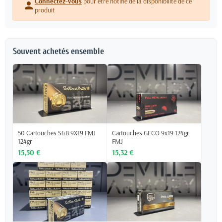
Connectez-vous
pour être notifié de la disponibilité de ce
person
produit
Souvent achetés ensemble
50 Cartouches S&B 9X19 FMJ
Cartouches GECO 9x19 124gr
124gr
FMJ
15,50 €
15,32 €