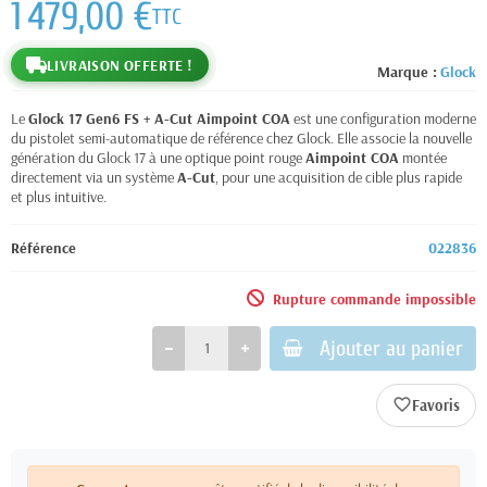
1 479,00 €
TTC
LIVRAISON OFFERTE !
Marque :
Glock
Le
Glock 17 Gen6 FS + A-Cut Aimpoint COA
est une configuration moderne
du pistolet semi-automatique de référence chez Glock. Elle associe la nouvelle
génération du Glock 17 à une optique point rouge
Aimpoint COA
montée
directement via un système
A-Cut
, pour une acquisition de cible plus rapide
et plus intuitive.
Référence
022836
Rupture commande impossible
Ajouter au panier
favorite_border