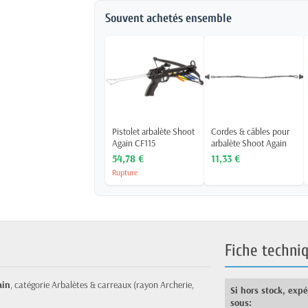
Souvent achetés ensemble
Pistolet arbalète Shoot
Cordes & câbles pour
Again CF115
arbalète Shoot Again
54,78 €
11,33 €
Rupture
Fiche techni
ain
, catégorie Arbalètes & carreaux (rayon Archerie,
Si hors stock, exp
sous: