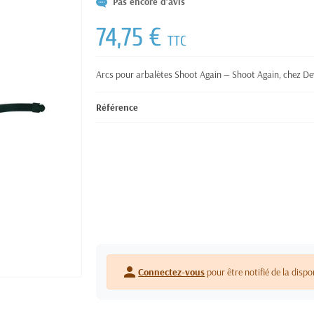
Pas encore d'avis
74,75 €
TTC
Arcs pour arbalètes Shoot Again — Shoot Again, chez Dev
Référence
person
Connectez-vous
pour être notifié de la dispo