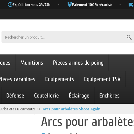
Expédition sous 24/72h
•
Paiement 100% sécurisé
•
Li
iques
Munitions
Pieces armes de poing
Pieces carabines
Equipements
Equipement TSV
Défense
Coutellerie
Éclairage
Enchères
Arbalètes & carreaux
Arcs pour arbalètes Shoot Again
Arcs pour arbalèt