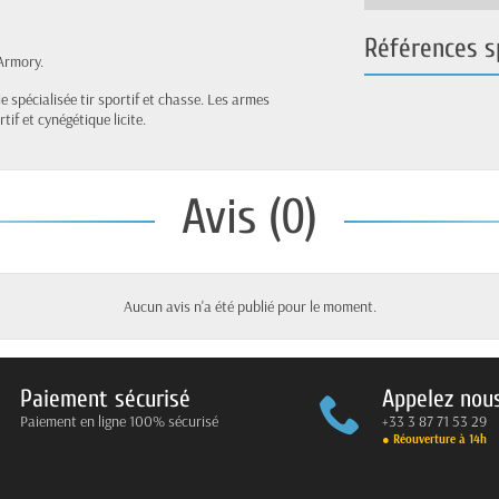
Références s
 Armory.
e spécialisée tir sportif et chasse. Les armes
if et cynégétique licite.
Avis (0)
Aucun avis n'a été publié pour le moment.
Paiement sécurisé
Appelez nou
Paiement en ligne 100% sécurisé
+33 3 87 71 53 29
● Réouverture à 14h