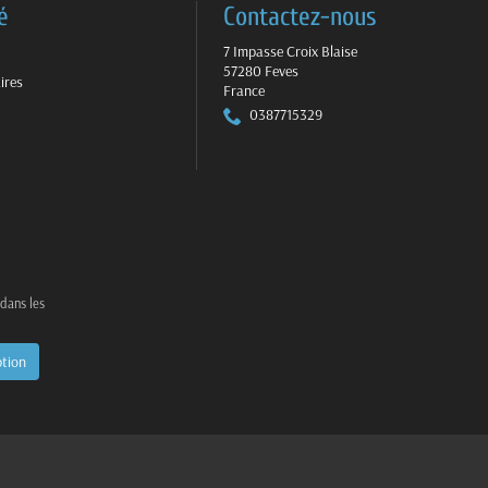
é
Contactez-nous
7 Impasse Croix Blaise
57280 Feves
ires
France
0387715329
 dans les