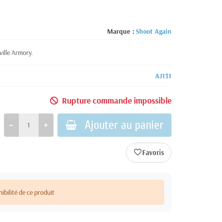
Marque :
Shoot Again
ille Armory.
AJ131
Rupture commande impossible
Ajouter au panier
favorite_border
nibilité de ce produit