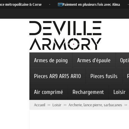
e métropolitaine & Corse
•
Paiement en plusieurs fois avec Alma
•
Armes de poing
Armes d'épaule
Opt
Pieces AR9 AR15 AR10
Pieces fusils
Air comprimé
Rechargement
Loisir
Accueil
Loisir
Archerie, lance pierre, sarbacanes