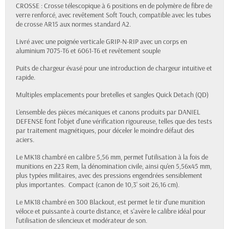
CROSSE : Crosse télescopique à 6 positions en de polymère de fibre de
verre renforcé, avec revêtement Soft Touch, compatible avec les tubes
de crosse AR15 aux normes standard A2.
Livré avec une poignée verticale GRIP-N-RIP avec un corps en
aluminium 7075-T6 et 6061-T6 et revêtement souple
Puits de chargeur évasé pour une introduction de chargeur intuitive et
rapide.
Multiples emplacements pour bretelles et sangles Quick Detach (QD)
L'ensemble des pièces mécaniques et canons produits par
DANIEL
DEFENSE
font l'objet d'une vérification rigoureuse, telles que des tests
par traitement magnétiques, pour déceler le moindre défaut des
aciers.
Le MK18 chambré en calibre 5,56 mm, permet l'utilisation à la fois de
munitions en 223 Rem, la dénomination civile, ainsi qu'en 5,56x45 mm,
plus typées militaires, avec des pressions engendrées sensiblement
plus importantes. Compact (canon de 10,3' soit 26,16 cm).
Le MK18 chambré en 300 Blackout, est permet le tir d'une munition
véloce et puissante à courte distance, et s'avère le calibre idéal pour
l'utilisation de silencieux et modérateur de son.