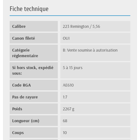
Fiche technique
Calibre
223 Remington / 5,56
Canon fileté
OUI
Catégorie
B: Vente soumise à autorisation
réglementaire
Si hors stock, expédié
5 à 15 jours
sous:
Code RGA
AE610
Pas de rayure
1:7
Poids
2267 g
Longueur (cm)
68
Coups
10