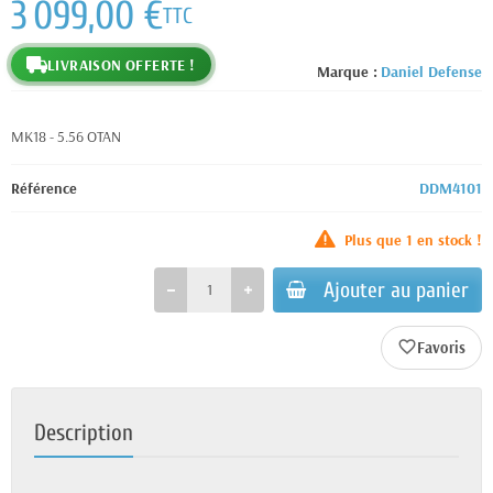
3 099,00 €
TTC
LIVRAISON OFFERTE !
Marque :
Daniel Defense
MK18 - 5.56 OTAN
Référence
DDM4101
Plus que
1
en stock !
Ajouter au panier
favorite_border
Description