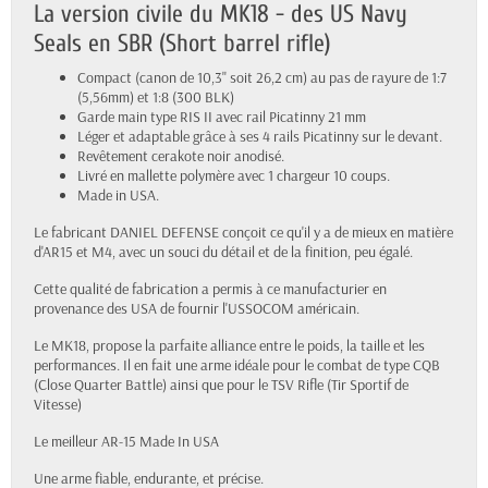
La version civile du MK18 - des US Navy
Seals en SBR (Short barrel rifle)
Compact (canon de 10,3'' soit 26,2 cm) au pas de rayure de 1:7
(5,56mm) et 1:8 (300 BLK)
Garde main type RIS II avec rail Picatinny 21 mm
Léger et adaptable grâce à ses 4 rails Picatinny sur le devant.
Revêtement cerakote noir anodisé.
Livré en mallette polymère avec 1 chargeur 10 coups.
Made in USA.
Le fabricant
DANIEL DEFENSE
conçoit ce qu'il y a de mieux en matière
d'AR15 et M4, avec un souci du détail et de la finition, peu égalé.
Cette qualité de fabrication a permis à ce manufacturier en
provenance des USA de fournir l'USSOCOM américain.
Le MK18, propose la parfaite alliance entre le poids, la taille et les
performances. Il en fait une arme idéale pour le combat de type CQB
(Close Quarter Battle) ainsi que pour le TSV Rifle (Tir Sportif de
Vitesse)
Le meilleur AR-15 Made In USA
Une arme fiable, endurante, et précise.