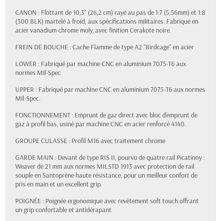
CANON : Flottant de 10,3'' (26,2 cm) rayé au pas de 1:7 (5,56mm) et 1:8
(300 BLK) martelé à froid, aux spécifications militaires. Fabriqué en
acier vanadium chrome moly, avec finition Cerakote noire.
FREIN DE BOUCHE : Cache Flamme de type A2 "Birdcage" en acier
LOWER : Fabriqué par machine CNC en aluminium 7075-T6 aux
normes Mil-Spec
UPPER : Fabriqué par machine CNC en aluminium 7075-T6 aux normes
Mil-Spec.
FONCTIONNEMENT : Emprunt de gaz direct avec bloc d'emprunt de
gaz à profil bas, usiné par machine CNC en acier renforcé 4140.
GROUPE CULASSE : Profil M16 avec traitement chrome
GARDE MAIN : Devant de type RIS II, pourvu de quatre rail Picatinny :
Weaver de 21 mm aux normes MILSTD 1913 avec protection de rail
souple en Santoprène haute résistance, pour un meilleur confort de
pris en main et un excellent grip.
POIGNÉE : Poignée ergonomique avec revêtement soft touch offrant
un grip confortable et antidérapant