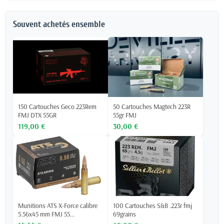
Souvent achetés ensemble
150 Cartouches Geco 223Rem
50 Cartouches Magtech 223R
FMJ DTX 55GR
55gr FMJ
119,00 €
30,00 €
Munitions ATS X-Force calibre
100 Cartouches S&B .223r fmj
5.56x45 mm FMJ 55...
69grains