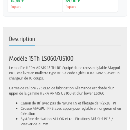
14,44 €
69,00 €
Rupture
Rupture
Description
Modèle 15Th LS060/US100
Le modèle HERA ARMS 15 TH 18'', équipé d'une crosse réglable Magpul
PRS, est livré en mallette type ABS à code siglée HERA ARMS, avec un
chargeur de 10 coups.
L’arme de calibre 223REM de fabrication Allemande est dotée d’un
upper de la gamme HERA ARMS US100 et d’un lower LS060.
Canon de 18'' avec pas de rayure 1:9 et filetage de 1/2x28 TPI
Crosse MAGPUl PRS avec appui-joue réglable en longueur et en
élévation
Système de fixation M-LOK et rail Picatinny Mil-Std 1913 /
Weaver de 21 mm