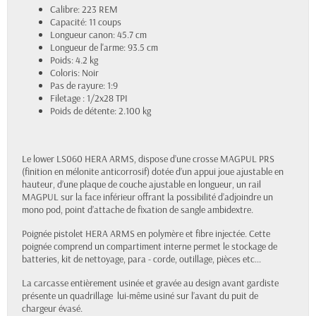
Calibre: 223 REM
Capacité: 11 coups
Longueur canon: 45.7 cm
Longueur de l'arme: 93.5 cm
Poids: 4.2 kg
Coloris: Noir
Pas de rayure: 1:9
Filetage : 1/2x28 TPI
Poids de détente: 2.100 kg
Le lower LS060
HERA ARMS
, dispose d’une crosse MAGPUL PRS
(finition en mélonite anticorrosif) dotée d’un appui joue ajustable en
hauteur, d’une plaque de couche ajustable en longueur, un rail
MAGPUL sur la face inférieur offrant la possibilité d’adjoindre un
mono pod, point d’attache de fixation de sangle ambidextre.
Poignée pistolet
HERA ARMS
en polymère et fibre injectée. Cette
poignée comprend un compartiment interne permet le stockage de
batteries, kit de nettoyage, para - corde, outillage, pièces etc...
La carcasse entièrement usinée et gravée au design avant gardiste
présente un quadrillage lui-même usiné sur l’avant du puit de
chargeur évasé.