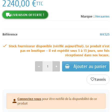
2 240,00 €
TTC
LIVRAISON OFFERTE !
Marque :
Heraarms
Référence
HA325
Stock fournisseur disponible (vérifié aujourd’hui). Le produit n’est
pas en boutique – il est expédié sous 5 à 15 jours, une fois
réceptionné dans nos locaux.
Ajouter au panier
favorite_border
Connectez-vous
pour être notifié de la disponibilité de ce
person
produit