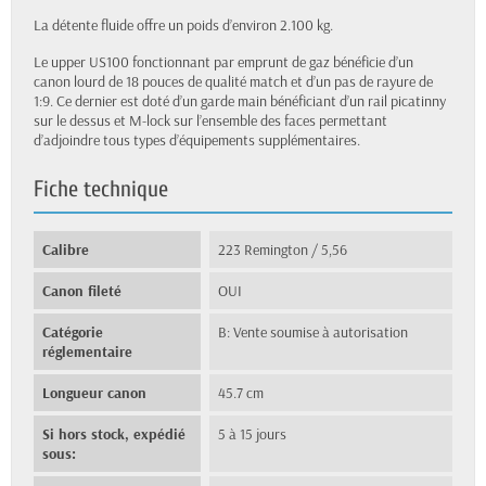
La détente fluide offre un poids d’environ 2.100 kg.
Le upper US100 fonctionnant par emprunt de gaz bénéficie d’un
canon lourd de 18 pouces de qualité match et d’un pas de rayure de
1:9. Ce dernier est doté d’un garde main bénéficiant d’un rail picatinny
sur le dessus et M-lock sur l’ensemble des faces permettant
d’adjoindre tous types d’équipements supplémentaires.
Fiche technique
Calibre
223 Remington / 5,56
Canon fileté
OUI
Catégorie
B: Vente soumise à autorisation
réglementaire
Longueur canon
45.7 cm
Si hors stock, expédié
5 à 15 jours
sous: