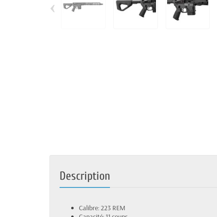
‹
Description
Calibre: 223 REM
Capacité: 11 coups