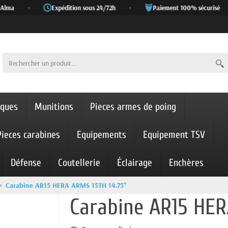
lma
•
Expédition sous 24/72h
•
Paiement 100% sécurisé
iques
Munitions
Pieces armes de poing
Pieces carabines
Equipements
Equipement TSV
Défense
Coutellerie
Éclairage
Enchères
Carabine AR15 HERA ARMS 15TH 14.75"
Carabine AR15 HER