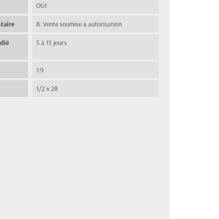
OUI
taire
B: Vente soumise à autorisation
édié
5 à 15 jours
1:9
1/2 x 28