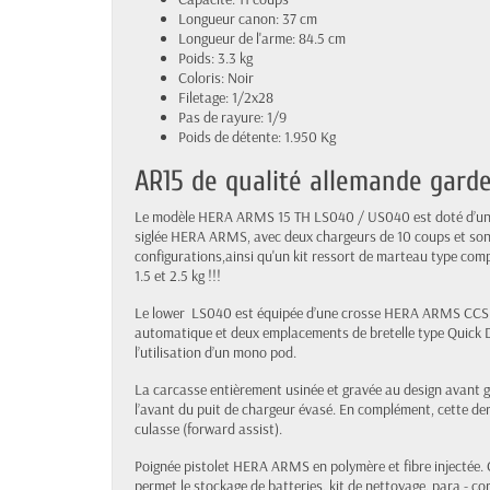
Longueur canon: 37 cm
Longueur de l'arme: 84.5 cm
Poids: 3.3 kg
Coloris: Noir
Filetage: 1/2x28
Pas de rayure: 1/9
Poids de détente: 1.950 Kg
AR15 de qualité allemande gard
Le modèle HERA ARMS 15 TH LS040 / US040 est doté d’un ca
siglée HERA ARMS, avec deux chargeurs de 10 coups et son 
configurations,ainsi qu'un kit ressort de marteau type comp
1.5 et 2.5 kg !!!
Le lower LS040 est équipée d’une crosse
HERA ARMS
CCS 
automatique et deux emplacements de bretelle type Quick D
l’utilisation d’un mono pod.
La carcasse entièrement usinée et gravée au design avant g
l’avant du puit de chargeur évasé. En complément, cette der
culasse (forward assist).
Poignée pistolet
HERA ARMS
en polymère et fibre injectée
permet le stockage de batteries, kit de nettoyage, para - cor