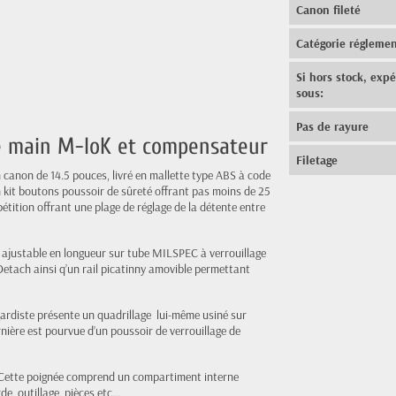
Canon fileté
Catégorie réglemen
Si hors stock, exp
sous:
Pas de rayure
e main M-loK et compensateur
Filetage
non de 14.5 pouces, livré en mallette type ABS à code
kit boutons poussoir de sûreté offrant pas moins de 25
étition offrant une plage de réglage de la détente entre
ajustable en longueur sur tube MILSPEC à verrouillage
etach ainsi q’un rail picatinny amovible permettant
ardiste présente un quadrillage lui-même usiné sur
nière est pourvue d’un poussoir de verrouillage de
. Cette poignée comprend un compartiment interne
de, outillage, pièces etc...