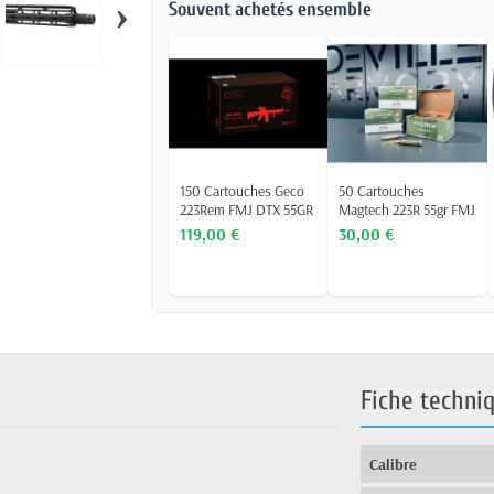
›
Souvent achetés ensemble
150 Cartouches Geco
50 Cartouches
223Rem FMJ DTX 55GR
Magtech 223R 55gr FMJ
119,00 €
30,00 €
Fiche techni
Calibre