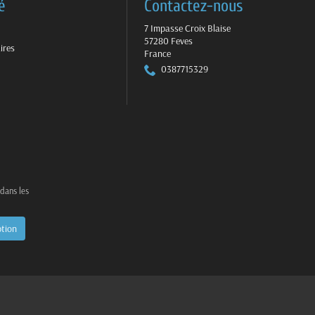
é
Contactez-nous
7 Impasse Croix Blaise
57280 Feves
ires
France
0387715329
 dans les