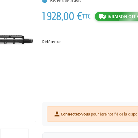
Pas encore d'avis
1 928,00 €
TTC
LIVRAISON OFF
Référence
person
Connectez-vous
pour être notifié de la dispo