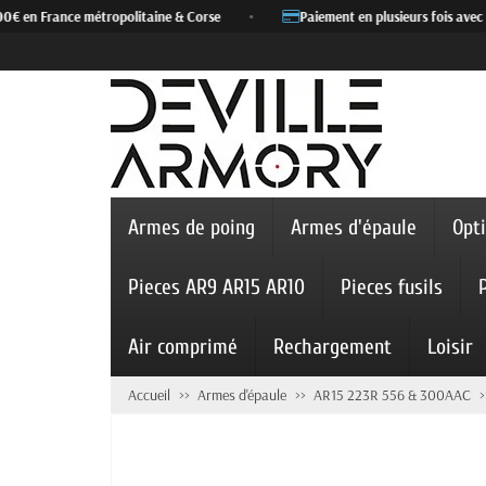
0€ en France métropolitaine & Corse
•
Paiement en plusieurs fois avec A
Armes de poing
Armes d'épaule
Opt
Pieces AR9 AR15 AR10
Pieces fusils
Air comprimé
Rechargement
Loisir
Accueil
Armes d'épaule
AR15 223R 556 & 300AAC