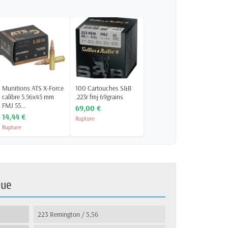
Munitions ATS X-Force
100 Cartouches S&B
calibre 5.56x45 mm
.223r fmj 69grains
FMJ 55...
69,00 €
14,44 €
Rupture
Rupture
que
223 Remington / 5,56