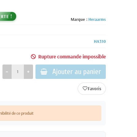
ERTE !
Marque :
Heraarms
HA310
Rupture commande impossible
Ajouter au panier
favorite_border
nibilité de ce produit