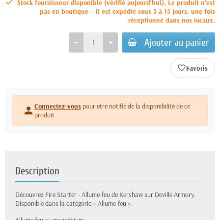
Stock fournisseur disponible (vérifié aujourd’hui). Le produit n’est
pas en boutique – il est expédié sous 5 à 15 jours, une fois
réceptionné dans nos locaux.
Ajouter au panier
favorite_border
Connectez-vous
pour être notifié de la disponibilité de ce
person
produit
Description
Découvrez Fire Starter - Allume-feu de Kershaw sur Deville Armory.
Disponible dans la catégorie « Allume-feu ».
Allume feu au magnésium