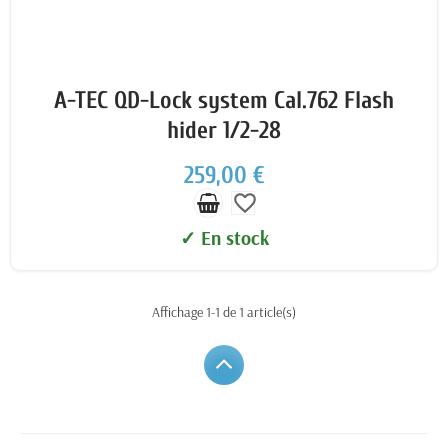
A-TEC QD-Lock system Cal.762 Flash
hider 1/2-28
259,00 €
favorite_border
✓ En stock
Affichage 1-1 de 1 article(s)