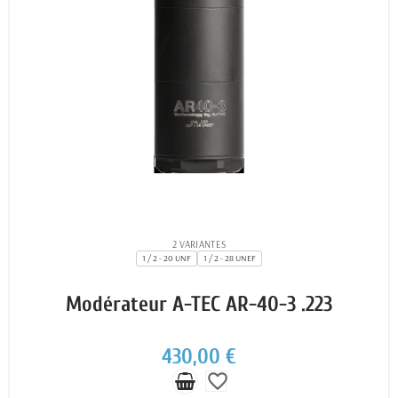
2 VARIANTES
1 / 2 - 20 UNF
1 / 2 - 28 UNEF
Modérateur A-TEC AR-40-3 .223
430,00 €
favorite_border