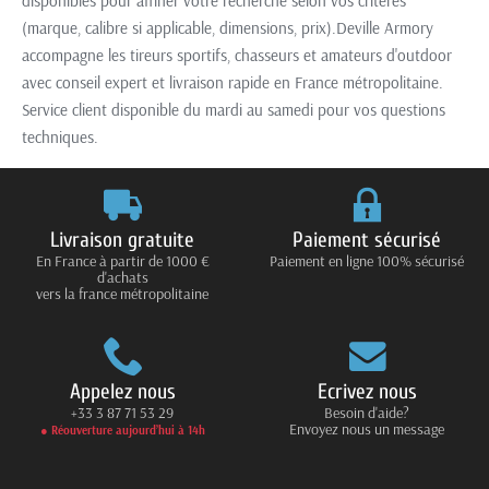
disponibles pour affiner votre recherche selon vos critères
(marque, calibre si applicable, dimensions, prix).Deville Armory
accompagne les tireurs sportifs, chasseurs et amateurs d'outdoor
avec conseil expert et livraison rapide en France métropolitaine.
Service client disponible du mardi au samedi pour vos questions
techniques.
Livraison gratuite
Paiement sécurisé
En France à partir de 1000 €
Paiement en ligne 100% sécurisé
d'achats
vers la france métropolitaine
Appelez nous
Ecrivez nous
+33 3 87 71 53 29
Besoin d'aide?
Envoyez nous un message
● Réouverture aujourd’hui à 14h