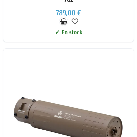
789,00 €
favorite_border
✓ En stock