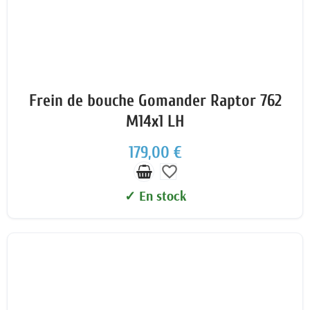
Frein de bouche Gomander Raptor 762
M14x1 LH
179,00 €
favorite_border
✓ En stock