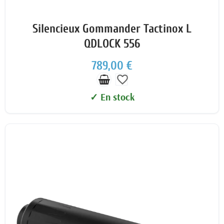
Silencieux Gommander Tactinox L
QDLOCK 556
789,00 €
favorite_border
✓ En stock