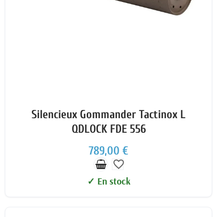
Silencieux Gommander Tactinox L
QDLOCK FDE 556
789,00 €
favorite_border
✓ En stock