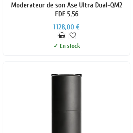
Moderateur de son Ase Ultra Dual-QM2
FDE 5,56
1 128,00 €
favorite_border
✓ En stock