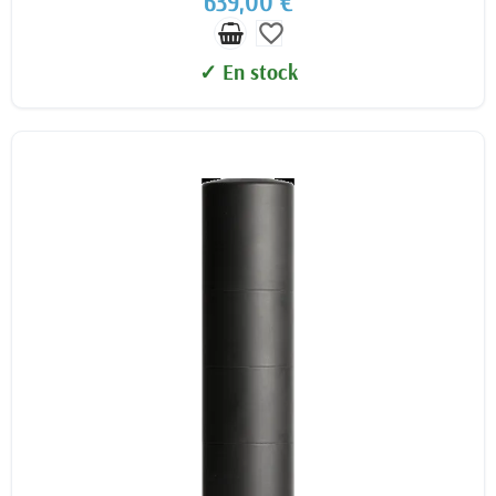
639,00 €
favorite_border
✓ En stock