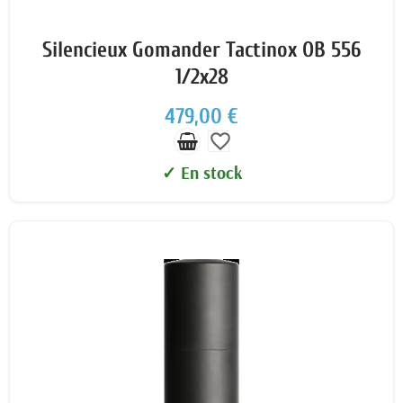
Silencieux Gomander Tactinox OB 556
1/2x28
479,00 €
favorite_border
✓ En stock