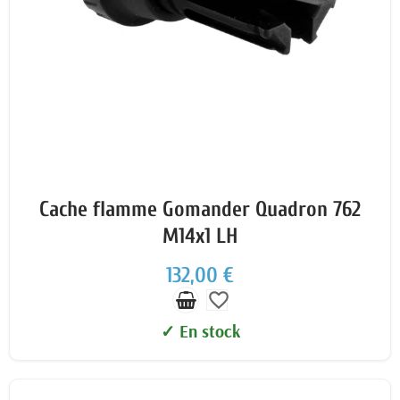
Cache flamme Gomander Quadron 762
M14x1 LH
132,00 €
favorite_border
✓ En stock