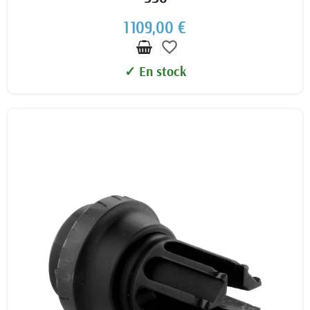
1 109,00 €
favorite_border
✓ En stock