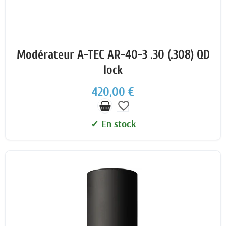
Modérateur A-TEC AR-40-3 .30 (.308) QD
lock
420,00 €
favorite_border
✓ En stock