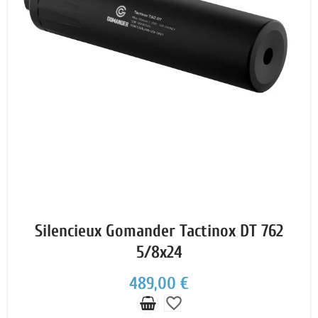
Silencieux Gomander Tactinox DT 762
5/8x24
489,00 €
favorite_border