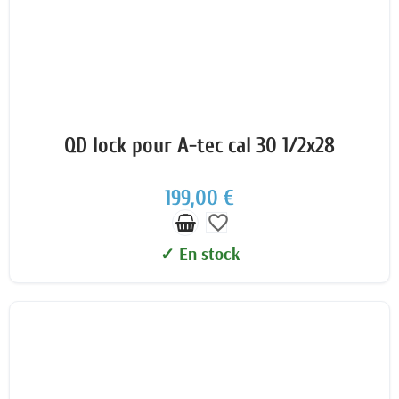
QD lock pour A-tec cal 30 1/2x28
199,00 €
favorite_border
✓ En stock