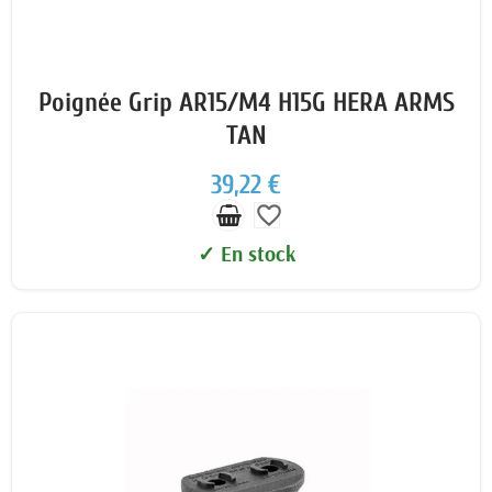
Poignée Grip AR15/M4 H15G HERA ARMS
TAN
39,22 €
favorite_border
✓ En stock