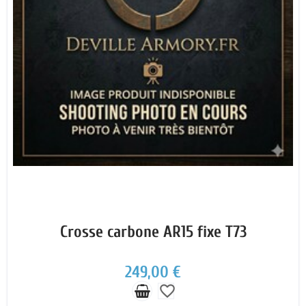
Crosse carbone AR15 fixe T73
249,00 €
favorite_border