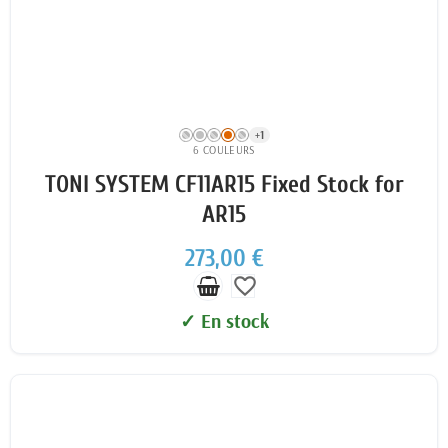
+1
6 COULEURS
TONI SYSTEM CF11AR15 Fixed Stock for
AR15
273,00 €
favorite_border
✓ En stock