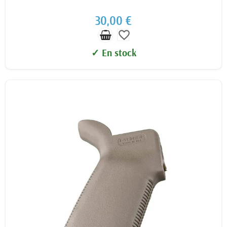
30,00 €
favorite_border
✓ En stock