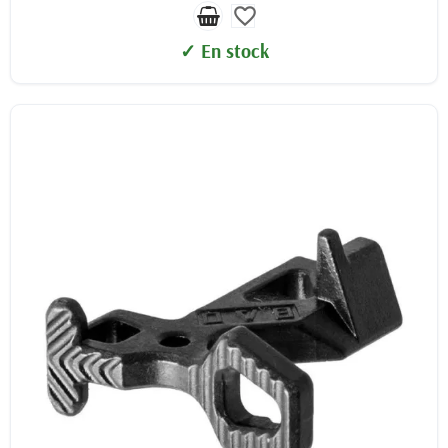
favorite_border
✓ En stock