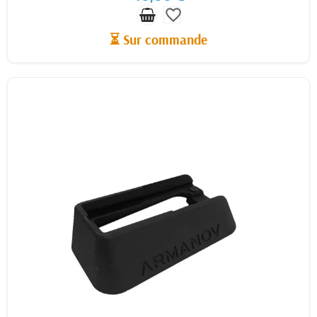
favorite_border
⏳ Sur commande