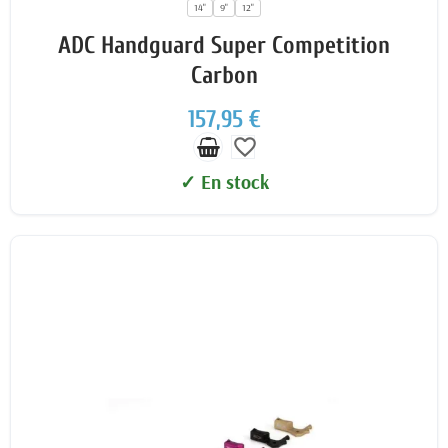
14"
9"
12"
ADC Handguard Super Competition
Carbon
157,95 €
favorite_border
✓ En stock