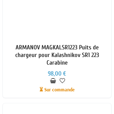
ARMANOV MAGKALSR1223 Puits de
chargeur pour Kalashnikov SR1 223
Carabine
98,00 €
favorite_border
⏳ Sur commande