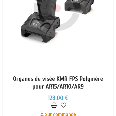
Organes de visée KMR FPS Polymère
pour AR15/AR10/AR9
128,00 €
favorite_border
⏳ Sur commande