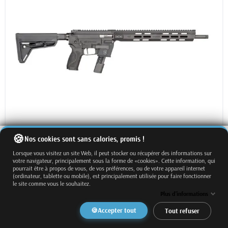
Nos cookies sont sans calories, promis !
Lorsque vous visitez un site Web, il peut stocker ou récupérer des informations sur
votre navigateur, principalement sous la forme de «cookies». Cette information, qui
Livraison offerte
pourrait être à propos de vous, de vos préférences, ou de votre appareil internet
(ordinateur, tablette ou mobile), est principalement utilisée pour faire fonctionner
le site comme vous le souhaitez.
Plus d'informations
CARABINE S&W RESPONSE 9×19 pcc
Accepter tout
Tout refuser