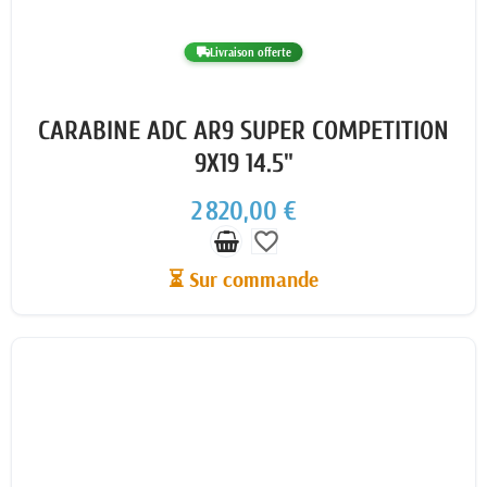
Livraison offerte
CARABINE ADC AR9 SUPER COMPETITION
9X19 14.5"
2 820,00 €
favorite_border
⏳ Sur commande