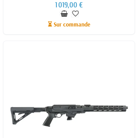
1 019,00 €
favorite_border
⏳ Sur commande