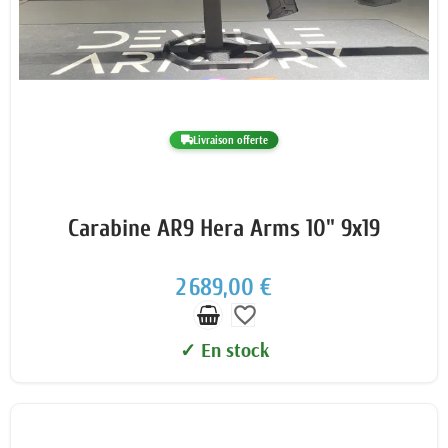
Livraison offerte
Carabine AR9 Hera Arms 10" 9x19
2 689,00 €
favorite_border
✓ En stock