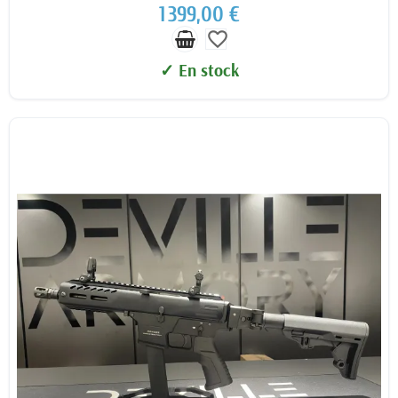
1 399,00 €
favorite_border
✓ En stock