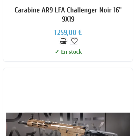
Carabine AR9 LFA Challenger Noir 16"
9X19
1 259,00 €
favorite_border
✓ En stock