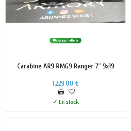
Livraison offerte
Carabine AR9 RMG9 Ranger 7" 9x19
1 229,00 €
favorite_border
✓ En stock