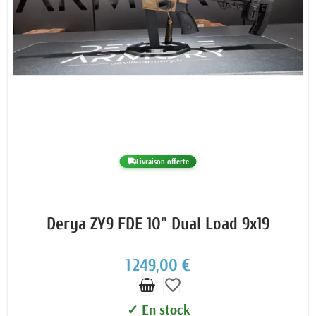
Livraison offerte
Derya ZY9 FDE 10" Dual Load 9x19
1 249,00 €
favorite_border
✓ En stock