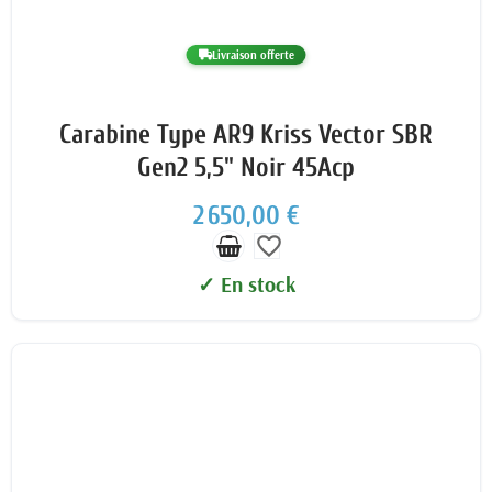
Livraison offerte
Carabine Type AR9 Kriss Vector SBR
Gen2 5,5" Noir 45Acp
2 650,00 €
favorite_border
✓ En stock