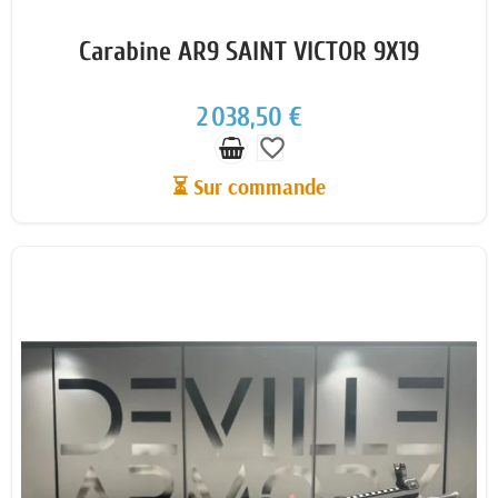
Carabine AR9 SAINT VICTOR 9X19
2 038,50 €
favorite_border
⏳ Sur commande