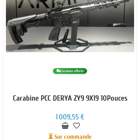
Livraison offerte
Carabine PCC DERYA ZY9 9X19 10Pouces
1 009,55 €
favorite_border
⏳ Sur commande