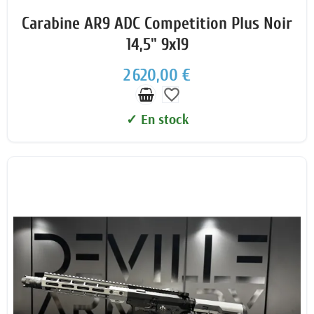
Carabine AR9 ADC Competition Plus Noir
14,5" 9x19
2 620,00 €
favorite_border
✓ En stock