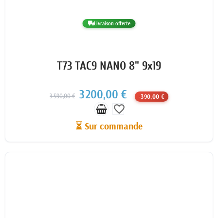
Livraison offerte
T73 TAC9 NANO 8" 9x19
3 200,00 €
3 590,00 €
-390,00 €
favorite_border
⏳ Sur commande