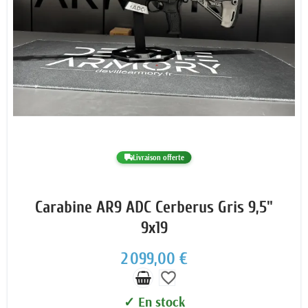
Livraison offerte
Carabine AR9 ADC Cerberus Gris 9,5"
9x19
2 099,00 €
favorite_border
✓ En stock