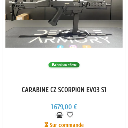
Livraison offerte
CARABINE CZ SCORPION EVO3 S1
1 679,00 €
favorite_border
⏳ Sur commande