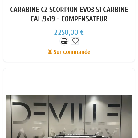
CARABINE CZ SCORPION EVO3 S1 CARBINE
CAL.9x19 - COMPENSATEUR
2 250,00 €
favorite_border
⏳ Sur commande