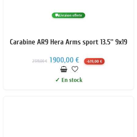
Livraison offerte
Carabine AR9 Hera Arms sport 13.5'' 9x19
1 900,00 €
2 519,00 €
-619,00 €
favorite_border
✓ En stock