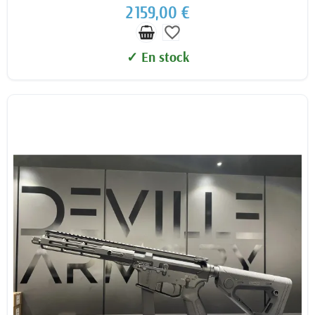
2 159,00 €
favorite_border
✓ En stock