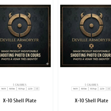
5 CALIBRES
5 CALIBRES
9x19
40Sw
45Acp
223r
+1
9x19
40Sw
45Acp
223r
+1
X-10 Shell Plate
X-10 Shell Plate