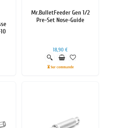
Mr.BulletFeeder Gen 1/2
Pre-Set Nose-Guide
sse
-10
18,90 €
favorite_border
⏳ Sur commande