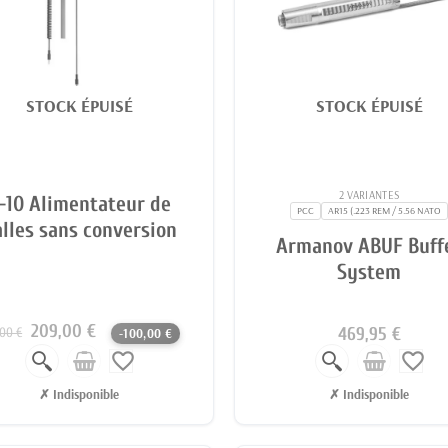
STOCK ÉPUISÉ
STOCK ÉPUISÉ
2 VARIANTES
-10 Alimentateur de
PCC
AR15 (.223 REM / 5.56 NATO
lles sans conversion
Armanov ABUF Buff
System
209,00 €
469,95 €
,00 €
-100,00 €
favorite_border
favorite_border
✗ Indisponible
✗ Indisponible