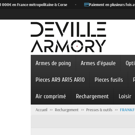
00€ en France métropolitaine & Corse
•
Paiement en plusieurs fois avec 
Armes de poing
Armes d'épaule
Opt
Pieces AR9 AR15 AR10
Pieces fusils
Air comprimé
Rechargement
Loisir
Accueil
Rechargement
Presses & outils
FRANKF