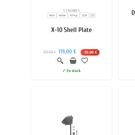
5 CALIBRES
D
9x19
40Sw
45Acp
223r
+1
X-10 Shell Plate
119,00 €
169,00 €
-50,00 €
favorite_border
✓ En stock