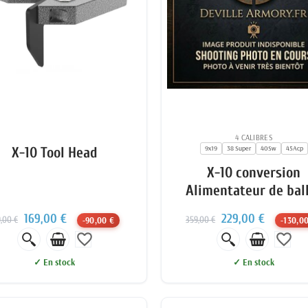
4 CALIBRES
9x19
38 Super
40Sw
45Acp
X-10 Tool Head
X-10 conversion
Alimentateur de bal
169,00 €
229,00 €
,00 €
359,00 €
-90,00 €
-130,0
favorite_border
favorite_border
✓ En stock
✓ En stock