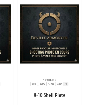
5 CALIBRES
9x19
40Sw
45Acp
223r
+1
X-10 Shell Plate