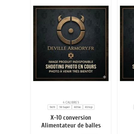
4 CALIBRES
9x19
38 Super
40Sw
45Acp
X-10 conversion
Alimentateur de balles