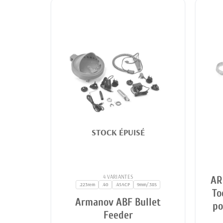
STOCK ÉPUISÉ
4 VARIANTES
AR
.223rem
.40
.45ACP
9mm/.38S
To
Armanov ABF Bullet
po
Feeder