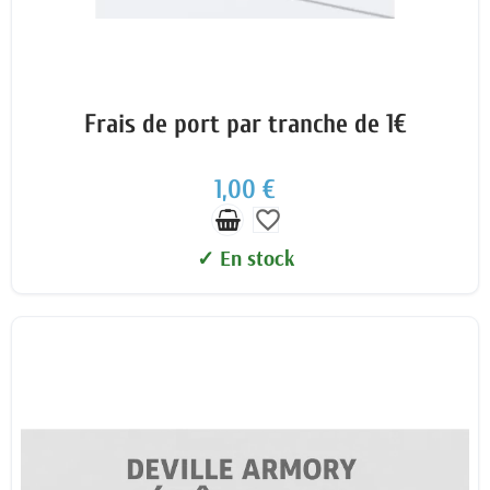
Frais de port par tranche de 1€
1,00 €
favorite_border
✓ En stock