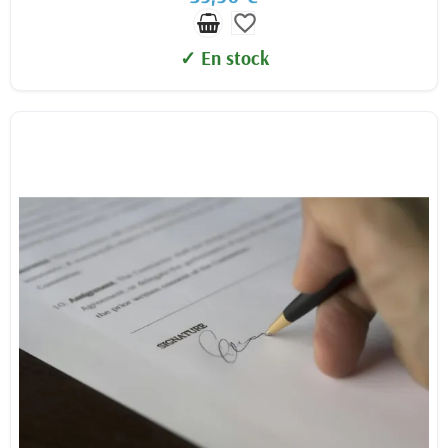
favorite_border
✓ En stock