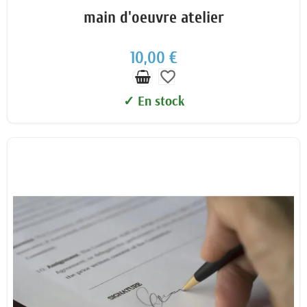
main d'oeuvre atelier
10,00 €
favorite_border
✓ En stock