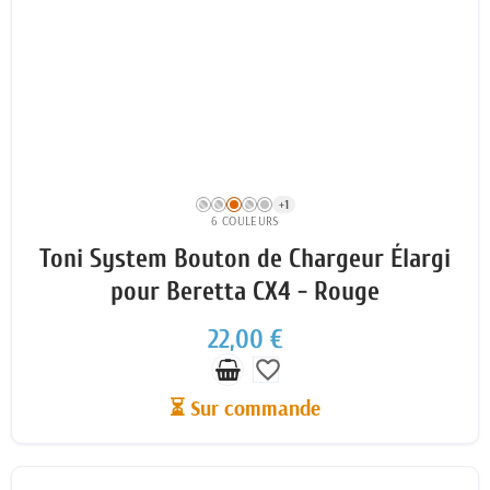
+1
6 COULEURS
Toni System Bouton de Chargeur Élargi
pour Beretta CX4 - Rouge
22,00 €
favorite_border
⏳ Sur commande