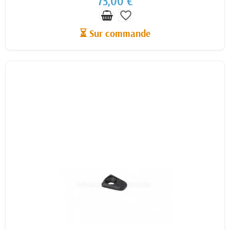
73,00 €
favorite_border
⏳ Sur commande