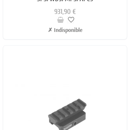
931,90 €
favorite_border
✗ Indisponible