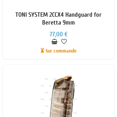
TONI SYSTEM 2CCX4 Handguard for
Beretta 9mm
77,00 €
favorite_border
⏳ Sur commande