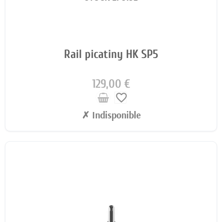
Rail picatiny HK SP5
129,00 €
favorite_border
✗ Indisponible