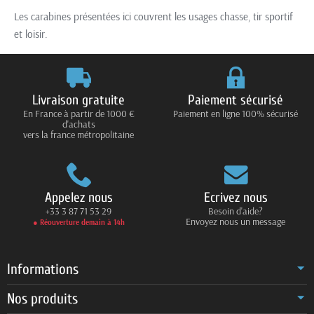
Les carabines présentées ici couvrent les usages chasse, tir sportif
et loisir.
Livraison gratuite
Paiement sécurisé
En France à partir de 1000 €
Paiement en ligne 100% sécurisé
d'achats
vers la france métropolitaine
Appelez nous
Ecrivez nous
+33 3 87 71 53 29
Besoin d'aide?
Envoyez nous un message
● Réouverture demain à 14h
Informations
Nos produits