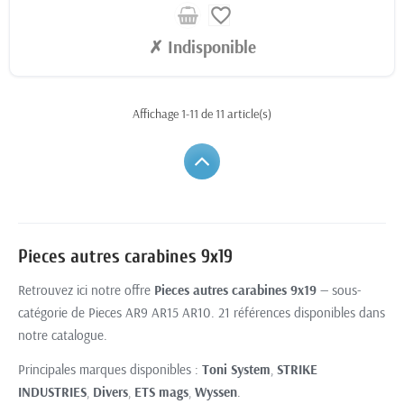
favorite_border
✗ Indisponible
Affichage 1-11 de 11 article(s)
Pieces autres carabines 9x19
Retrouvez ici notre offre
Pieces autres carabines 9x19
— sous-
catégorie de Pieces AR9 AR15 AR10. 21 références disponibles dans
notre catalogue.
Principales marques disponibles :
Toni System
,
STRIKE
INDUSTRIES
,
Divers
,
ETS mags
,
Wyssen
.