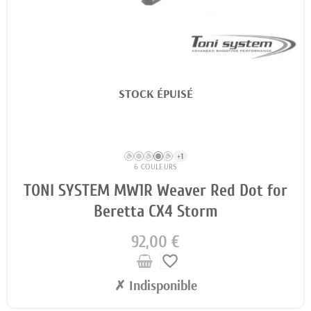
STOCK ÉPUISÉ
+1
6 COULEURS
TONI SYSTEM MW1R Weaver Red Dot for
Beretta CX4 Storm
92,00 €
favorite_border
✗ Indisponible