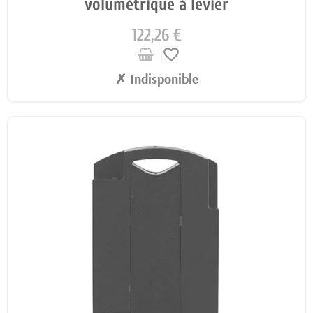
volumétrique à levier
122,26 €
favorite_border
✗ Indisponible