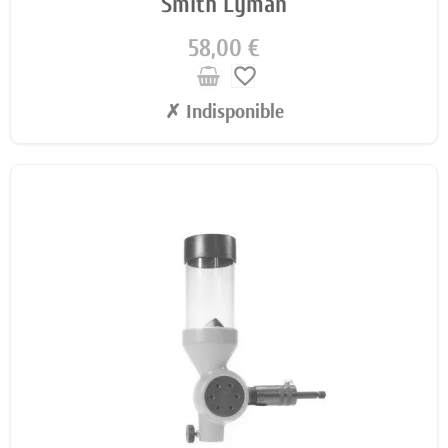
Smith Lyman
58,00 €
favorite_border
✗ Indisponible