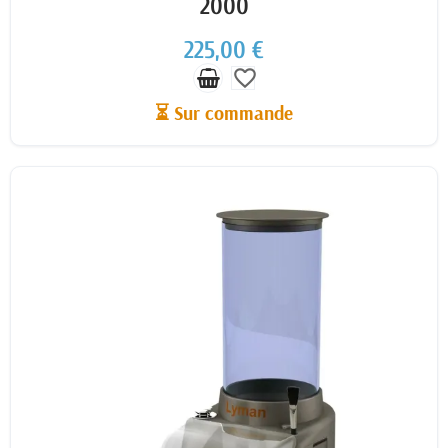
2000
225,00 €
favorite_border
⏳ Sur commande