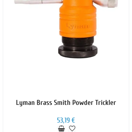
Lyman Brass Smith Powder Trickler
53,19 €
favorite_border