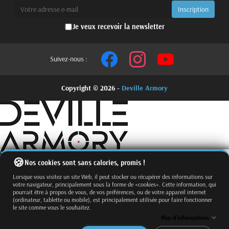
Je veux recevoir la newsletter
Suivez-nous :
Copyright © 2026 -
Deville Armory
Nos cookies sont sans calories, promis !
Lorsque vous visitez un site Web, il peut stocker ou récupérer des informations sur
votre navigateur, principalement sous la forme de «cookies». Cette information, qui
pourrait être à propos de vous, de vos préférences, ou de votre appareil internet
(ordinateur, tablette ou mobile), est principalement utilisée pour faire fonctionner
le site comme vous le souhaitez.
Fermer
Trier par
Plus d'informations