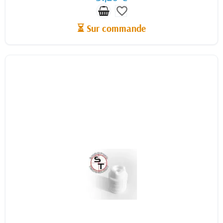
favorite_border
⏳ Sur commande