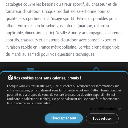
catalogue couvre les besoins du tireur sportif, du chasseur et de
l'amateur d'outdoor. Chaque produit est sélectionné pour sa
qualité et sa pertinence à l'usage sportif. Filtres disponibles pour
affiner votre recherche selon vos critères (marque, calibre si
applicable, dimensions, prix).Deville Armory accompagne les tireurs
sportifs, chasseurs et amateurs d'outdoor avec conseil expert et
livraison rapide en France métropolitaine. Service client disponible
du mardi au samedi pour vos questions techniques.
Nos cookies sont sans calories, promis !
Livraison gratuite
Paiement sécurisé
Lorsque vous visitez un site Web, il peut stocker ou récupérer des informations sur
En France à partir de 1000 €
Paiement en ligne 100% sécurisé
votre navigateur, principalement sous la forme de «cookies». Cette information, qui
d'achats
pourrait être à propos de vous, de vos préférences, ou de votre appareil internet
vers la france métropolitaine
(ordinateur, tablette ou mobile), est principalement utilisée pour faire fonctionner
le site comme vous le souhaitez.
Plus d'informations
Accepter tout
Tout refuser
Appelez nous
Ecrivez nous
+33 3 87 71 53 29
Besoin d'aide?