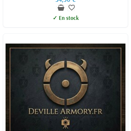
favorite_border
✓ En stock