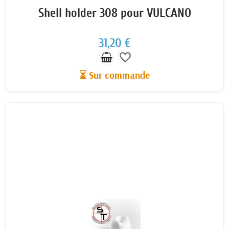
Shell holder 308 pour VULCANO
31,20 €
favorite_border
⏳ Sur commande