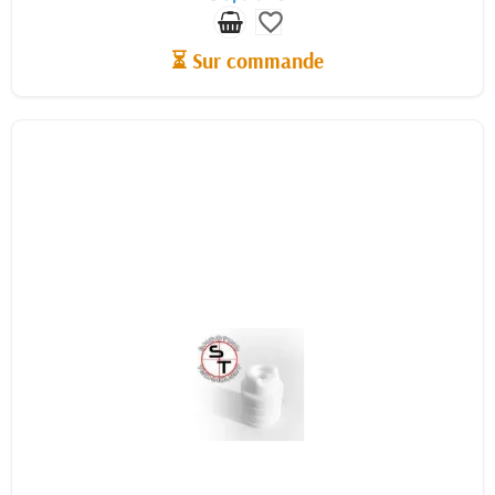
favorite_border
⏳ Sur commande