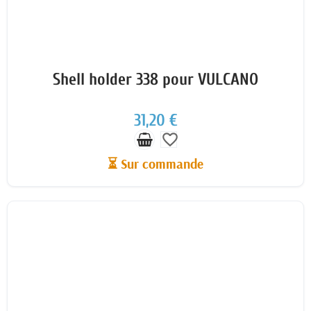
Shell holder 338 pour VULCANO
31,20 €
favorite_border
⏳ Sur commande