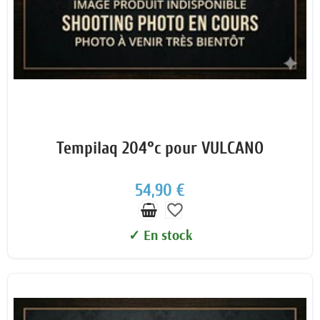
Tempilaq 204°c pour VULCANO
54,90 €
favorite_border
✓ En stock