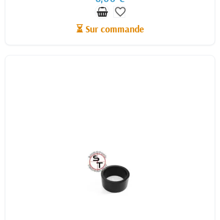
favorite_border
⏳ Sur commande