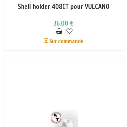
Shell holder 408CT pour VULCANO
36,00 €
favorite_border
⏳ Sur commande