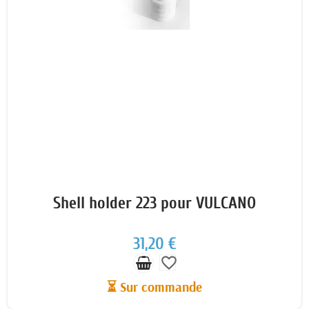
Shell holder 223 pour VULCANO
31,20 €
favorite_border
⏳ Sur commande