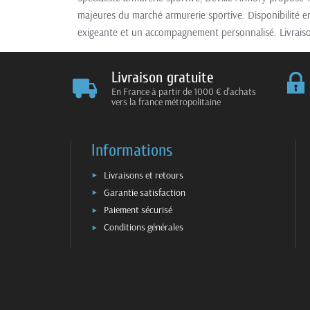
majeures du marché armurerie sportive. Disponibilité e
exigeante et un accompagnement personnalisé. Livraiso
Livraison gratuite
En France à partir de 1000 € d'achats
vers la france métropolitaine
Informations
Livraisons et retours
Garantie satisfaction
Paiement sécurisé
Conditions générales