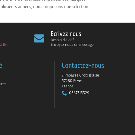
s plusieurs années, nous proposons une sélection
Ecrivez nous
Besoin d'aide?
Envoyez nous un message
 à 10h
é
Contactez-nous
7 Impasse Croix Blaise
57280 Feves
ires
France
0387715329