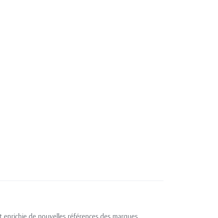
t enrichie de nouvelles références des marques