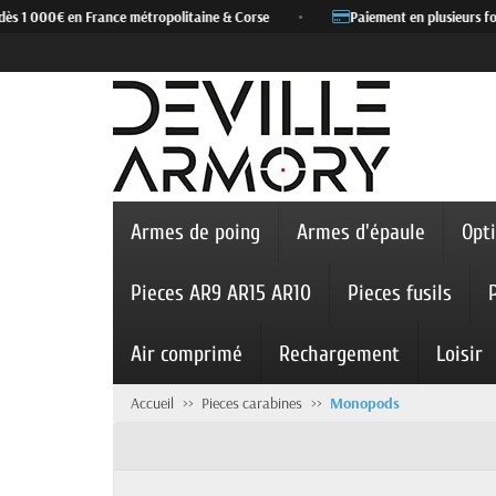
ès 1 000€ en France métropolitaine & Corse
•
Paiement en plusieurs foi
Armes de poing
Armes d'épaule
Opt
Pieces AR9 AR15 AR10
Pieces fusils
Air comprimé
Rechargement
Loisir
Accueil
Pieces carabines
Monopods