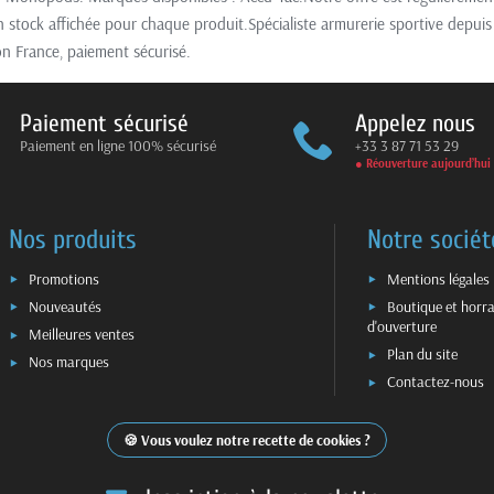
n stock affichée pour chaque produit.Spécialiste armurerie sportive depui
n France, paiement sécurisé.
Paiement sécurisé
Appelez nous
Paiement en ligne 100% sécurisé
+33 3 87 71 53 29
● Réouverture aujourd’hui
Nos produits
Notre sociét
Promotions
Mentions légales
Nouveautés
Boutique et horra
d'ouverture
Meilleures ventes
Plan du site
Nos marques
Contactez-nous
Vous voulez notre recette de cookies ?