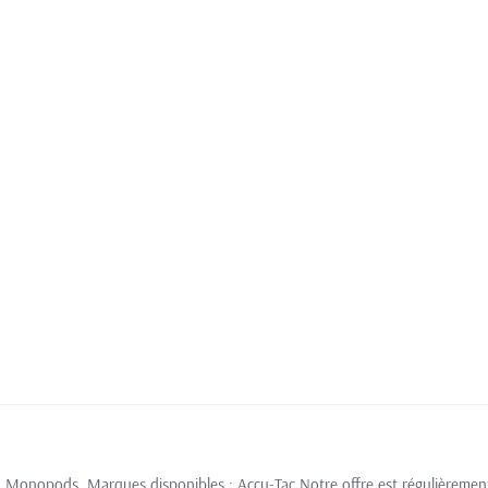
 1 Monopods. Marques disponibles : Accu-Tac.Notre offre est régulièremen