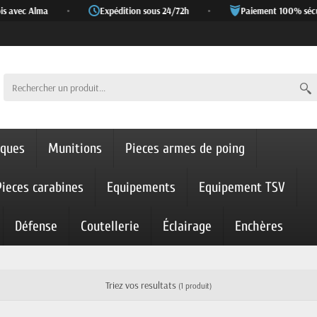
s avec Alma
•
Expédition sous 24/72h
•
Paiement 100% sécur
iques
Munitions
Pieces armes de poing
Pieces carabines
Equipements
Equipement TSV
Défense
Coutellerie
Éclairage
Enchères
Triez vos resultats
(1 produit)