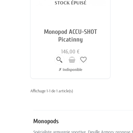
STOCK ÉPUISÉ
Monopod ACCU-SHOT
Picatinny
146,00 €
favorite_border
✗ Indisponible
Affichage 1-1 de 1 article(s)
Monopods
Spécialiste armurerie sportive, Deville Armory propose