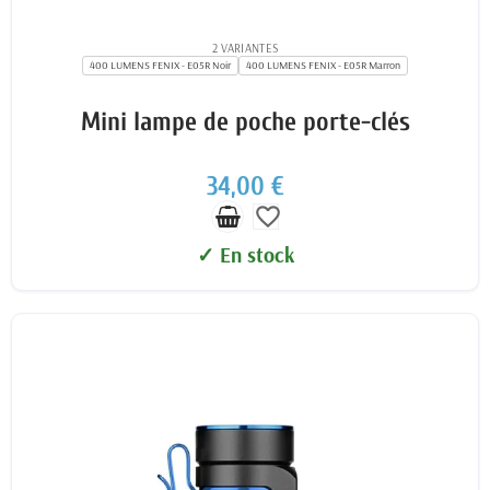
2 VARIANTES
400 LUMENS FENIX - E05R Noir
400 LUMENS FENIX - E05R Marron
Mini lampe de poche porte-clés
34,00 €
favorite_border
✓ En stock