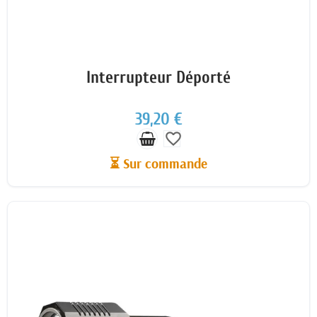
Interrupteur Déporté
39,20 €
favorite_border
⏳ Sur commande