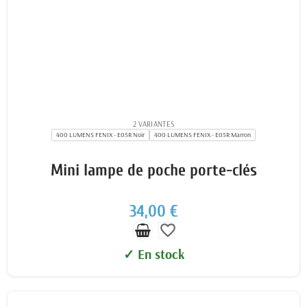
2 VARIANTES
400 LUMENS FENIX - E05R Noir
400 LUMENS FENIX - E05R Marron
Mini lampe de poche porte-clés
34,00 €
favorite_border
✓ En stock