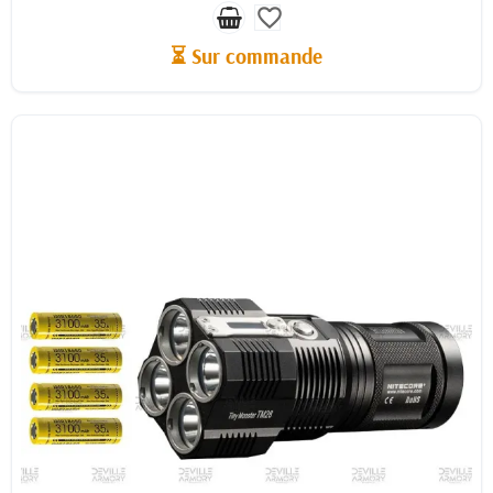
favorite_border
⏳ Sur commande