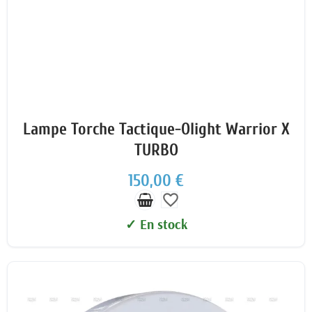
Lampe Torche Tactique-Olight Warrior X
TURBO
150,00 €
favorite_border
✓ En stock