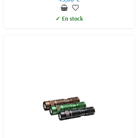
favorite_border
✓ En stock