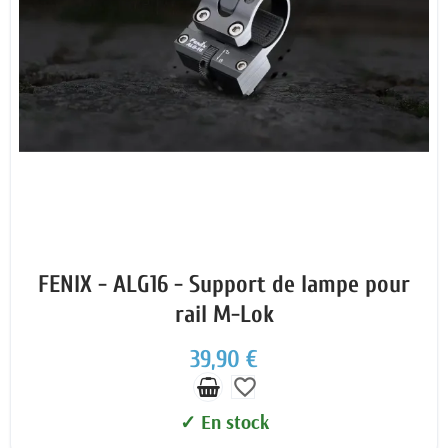
FENIX - ALG16 - Support de lampe pour
rail M-Lok
39,90 €
favorite_border
✓ En stock