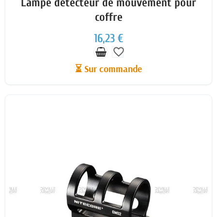
Lampe détecteur de mouvement pour
coffre
16,23 €
favorite_border
⏳ Sur commande