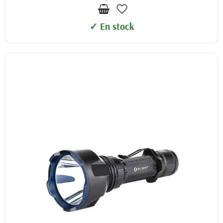
favorite_border
✓ En stock