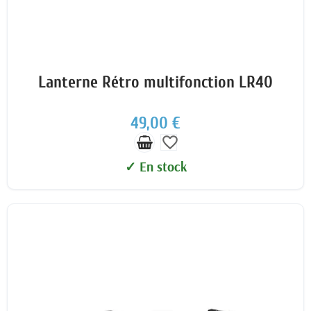
Lanterne Rétro multifonction LR40
49,00 €
favorite_border
✓ En stock