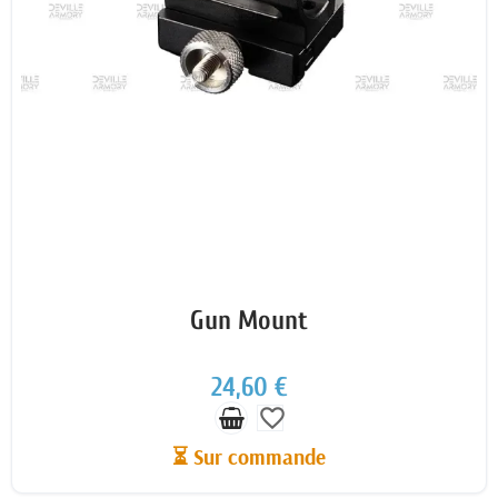
Gun Mount
24,60 €
favorite_border
⏳ Sur commande