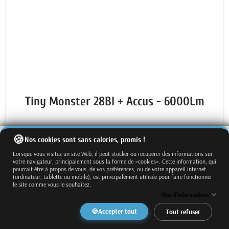
Tiny Monster 28BI + Accus - 6000Lm
523,20 €
Nos cookies sont sans calories, promis !
favorite_border
Lorsque vous visitez un site Web, il peut stocker ou récupérer des informations sur
⏳ Sur commande
votre navigateur, principalement sous la forme de «cookies». Cette information, qui
pourrait être à propos de vous, de vos préférences, ou de votre appareil internet
(ordinateur, tablette ou mobile), est principalement utilisée pour faire fonctionner
le site comme vous le souhaitez.
Plus d'informations
Accepter tout
Tout refuser