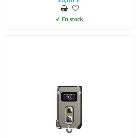
favorite_border
✓ En stock