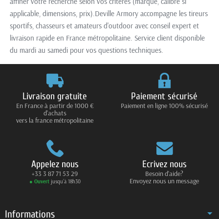
affiner votre recherche selon vos critères (marque, calibre si
applicable, dimensions, prix).Deville Armory accompagne les tireurs
sportifs, chasseurs et amateurs d'outdoor avec conseil expert et
livraison rapide en France métropolitaine. Service client disponible
du mardi au samedi pour vos questions techniques.
Livraison gratuite
Paiement sécurisé
En France à partir de 1000 €
Paiement en ligne 100% sécurisé
d'achats
vers la france métropolitaine
Appelez nous
Ecrivez nous
+33 3 87 71 53 29
Besoin d'aide?
Envoyez nous un message
● Ouvert
jusqu’à 18h30
Informations