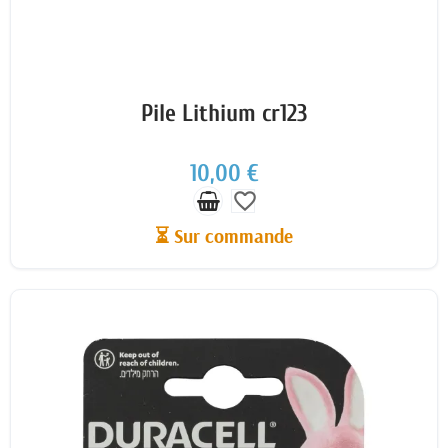
Pile Lithium cr123
10,00 €
favorite_border
⏳ Sur commande